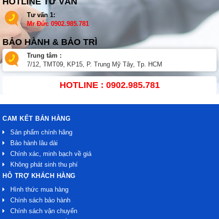
HOTLINE TƯ VẤN
Tư vấn 1:
Mr Đức
0902.985.781
BẢO HÀNH & BẢO TRÌ
Trung tâm :
7/12, TMT09, KP15, P. Trung Mỹ Tây, Tp. HCM
HOTLINE : 0902.985.781
CAM KẾT BÁN HÀNG
Sản phẩm chính hãng
Bảo hành lâu dài
Chính xác, minh bạch về giá
Không phát sinh thu phí
HỖ TRỢ KHÁCH HÀNG
Hình thức mua hàng
Chính sách bảo hành
Chính sách vận chuyển