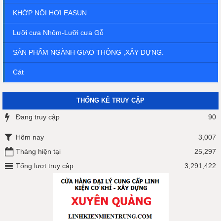
KHỚP NỐI HƠI EASUN
Lưỡi cưa Nhôm-Lưỡi cưa Gỗ
SẢN PHẨM NGÀNH GIAO THÔNG ,XÂY DỰNG.
Cát
THỐNG KÊ TRUY CẬP
Đang truy cập
90
Hôm nay
3,007
Tháng hiện tại
25,297
Tổng lượt truy cập
3,291,422