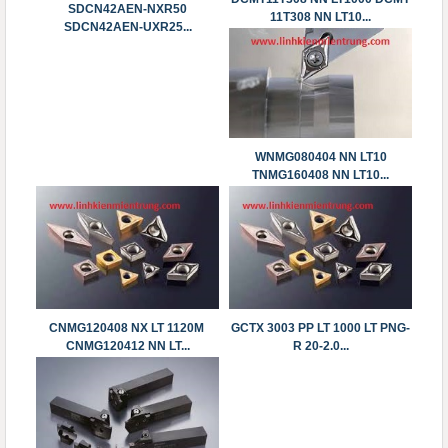
SDCN42AEN-NXR50
11T308 NN LT10...
SDCN42AEN-UXR25...
WNMG080404 NN LT10
TNMG160408 NN LT10...
CNMG120408 NX LT 1120M
GCTX 3003 PP LT 1000 LT PNG-
CNMG120412 NN LT...
R 20-2.0...