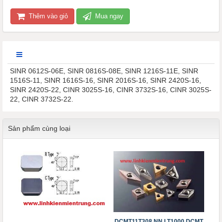
Thêm vào giỏ
Mua ngay
SINR 0612S-06E, SINR 0816S-08E, SINR 1216S-11E, SINR
1516S-11, SINR 1616S-16, SINR 2016S-16, SINR 2420S-16,
SINR 2420S-22, CINR 3025S-16, CINR 3732S-16, CINR 3025S-
22, CINR 3732S-22.
Sản phẩm cùng loại
DCMT11T308 NN LT1000 DCMT