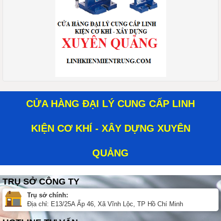
CỬA HÀNG ĐẠI LÝ CUNG CẤP LINH
KIỆN CƠ KHÍ - XÂY DỰNG XUYÊN
QUẢNG
TRỤ SỞ CÔNG TY
Trụ sở chính:
Địa chỉ: E13/25A Ấp 46, Xã Vĩnh Lộc, TP Hồ Chí Minh