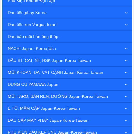
Phụ Kiện Khuôn Đột Dập
Dao tiện,phay Korea
Dao tiện ren Vargus-Israel
Dao bào mối hàn ống thép.
NACHI Japan, Korea,Usa
ĐẦU BT, CAT, NT, HSK Japan-Korea-Taiwan
MŨI KHOAN, DA, VÁT CẠNH Japan-Korea-Taiwan
DỤNG CỤ YAMAWA Japan
MŨI TARÔ, BÀN REN, DƯỠNG Japan-Korea-Taiwan
Ê TÔ, MÂM CẶP Japan-Korea-Taiwan
ĐẦU CẶP MÁY PHAY Japan-Korea-Taiwan
PHỤ KIỆN ĐẦU KẸP CNC Japan-Korea-Taiwan