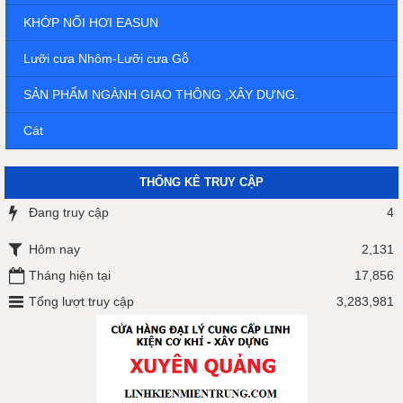
KHỚP NỐI HƠI EASUN
Lưỡi cưa Nhôm-Lưỡi cưa Gỗ
SẢN PHẨM NGÀNH GIAO THÔNG ,XÂY DỰNG.
Cát
THỐNG KÊ TRUY CẬP
Đang truy cập
4
Hôm nay
2,131
Tháng hiện tại
17,856
Tổng lượt truy cập
3,283,981