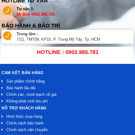
HOTLINE TƯ VẤN
Tư vấn 1:
Mr Đức
0902.985.781
BẢO HÀNH & BẢO TRÌ
Trung tâm :
7/12, TMT09, KP15, P. Trung Mỹ Tây, Tp. HCM
HOTLINE : 0902.985.781
CAM KẾT BÁN HÀNG
Sản phẩm chính hãng
Bảo hành lâu dài
Chính xác, minh bạch về giá
Không phát sinh thu phí
HỖ TRỢ KHÁCH HÀNG
Hình thức mua hàng
Chính sách bảo hành
Chính sách vận chuyển