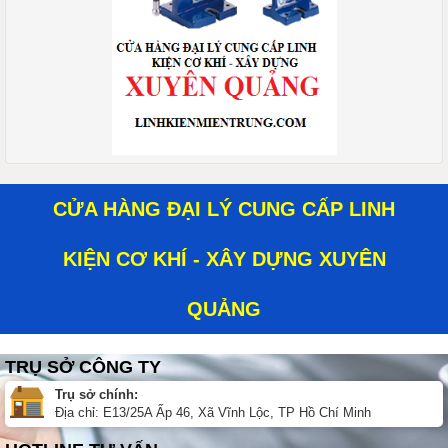
CỬA HÀNG ĐẠI LÝ CUNG CẤP LINH
KIỆN CƠ KHÍ - XÂY DỰNG XUYÊN
QUẢNG
TRỤ SỞ CÔNG TY
Trụ sở chính:
Địa chỉ: E13/25A Ấp 46, Xã Vĩnh Lộc, TP Hồ Chí Minh