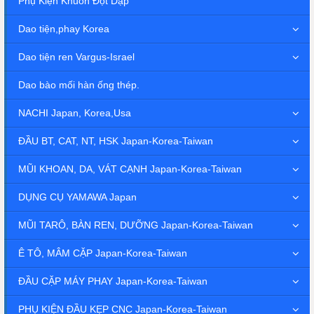
Phụ Kiện Khuôn Đột Dập
Dao tiện,phay Korea
Dao tiện ren Vargus-Israel
Dao bào mối hàn ống thép.
NACHI Japan, Korea,Usa
ĐẦU BT, CAT, NT, HSK Japan-Korea-Taiwan
MŨI KHOAN, DA, VÁT CẠNH Japan-Korea-Taiwan
DỤNG CỤ YAMAWA Japan
MŨI TARÔ, BÀN REN, DƯỠNG Japan-Korea-Taiwan
Ê TÔ, MÂM CẶP Japan-Korea-Taiwan
ĐẦU CẶP MÁY PHAY Japan-Korea-Taiwan
PHỤ KIỆN ĐẦU KẸP CNC Japan-Korea-Taiwan