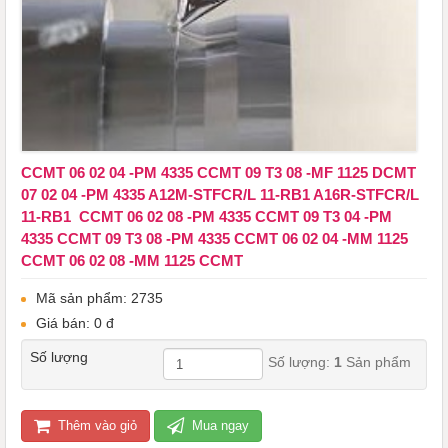
CCMT 06 02 04 -PM 4335 ​​​​​​​CCMT 09 T3 08 -MF 1125 DCMT
07 02 04 -PM 4335 A12M-STFCR/L 11-RB1 A16R-STFCR/L
11-RB1 CCMT 06 02 08 -PM 4335 CCMT 09 T3 04 -PM
4335 CCMT 09 T3 08 -PM 4335 CCMT 06 02 04 -MM 1125
CCMT 06 02 08 -MM 1125 CCMT
Mã sản phẩm: 2735
Giá bán: 0 đ
Số lượng
Số lượng:
1
Sản phẩm
Thêm vào giỏ
Mua ngay