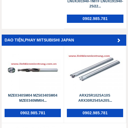
LNUX301940-TM/TF LNUX191940-
25/22...
0902.985.781
DAO TIỆN,PHAY MITSUBISHI JAPAN
MZE0340SM04 MZS0340SM04
ARX25R102SA10S ​​​​​​​
MZE0340MM04...
ARX30R254SA20S...
0902.985.781
0902.985.781