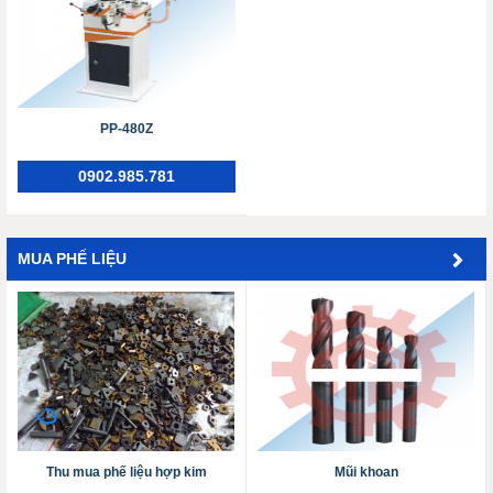
PP-480Z
0902.985.781
MUA PHẾ LIỆU
Thu mua phế liệu hợp kim
Mũi khoan