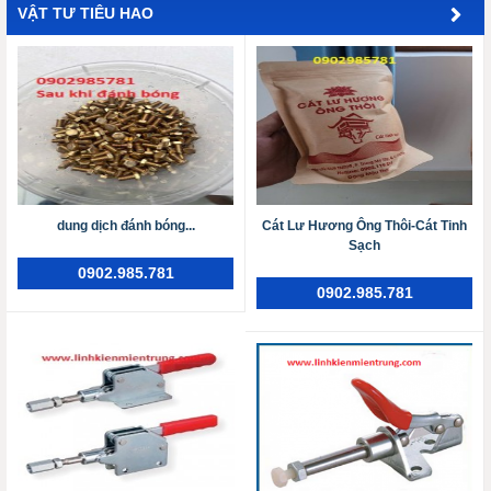
VẬT TƯ TIÊU HAO
dung dịch đánh bóng...
Cát Lư Hương Ông Thôi-Cát Tinh
Sạch
0902.985.781
0902.985.781