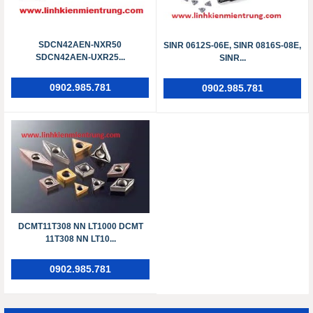
SDCN42AEN-NXR50
SINR 0612S-06E, SINR 0816S-08E,
SDCN42AEN-UXR25...
SINR...
0902.985.781
0902.985.781
DCMT11T308 NN LT1000 DCMT
11T308 NN LT10...
0902.985.781