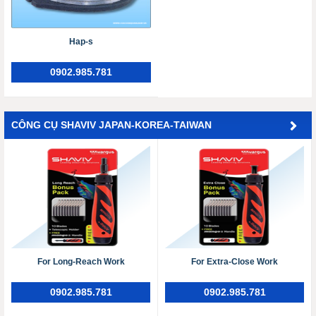
Hap-s
0902.985.781
CÔNG CỤ SHAVIV JAPAN-KOREA-TAIWAN
For Long-Reach Work
For Extra-Close Work
0902.985.781
0902.985.781