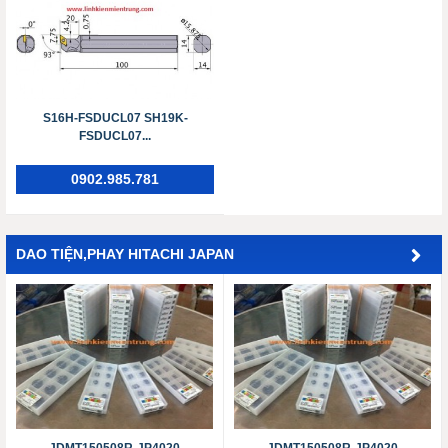
S16H-FSDUCL07 SH19K-
FSDUCL07...
0902.985.781
DAO TIỆN,PHAY HITACHI JAPAN
JDMT150508R-JP4020
JDMT150508R-JP4020