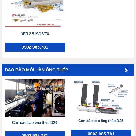
3ER 2.5 ISO VTX
0902.985.781
DAO BÀO MỐI HÀN ỐNG THÉP.
Cán dào bào ống thép D25
Cán dào bào ống thép D20
0902.985.781
0902.985.781