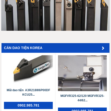
CÁN DAO TIỆN KOREA
Mũi dao tiện A3R218I06P00DF
KCU25...
MGFVR325-62/120 MGFVR325-
44/62...
0902.985.781
0902.985.781