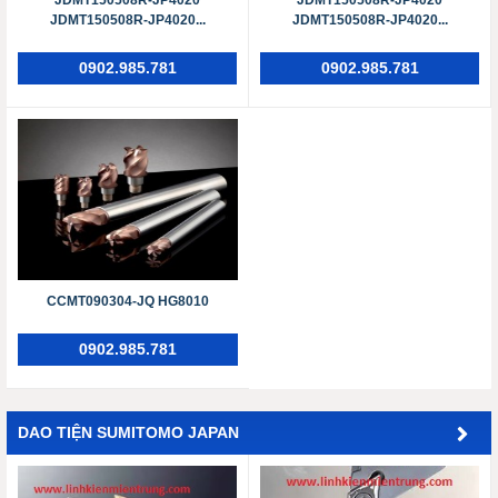
JDMT150508R-JP4020...
JDMT150508R-JP4020...
0902.985.781
0902.985.781
CCMT090304-JQ HG8010
0902.985.781
DAO TIỆN SUMITOMO JAPAN