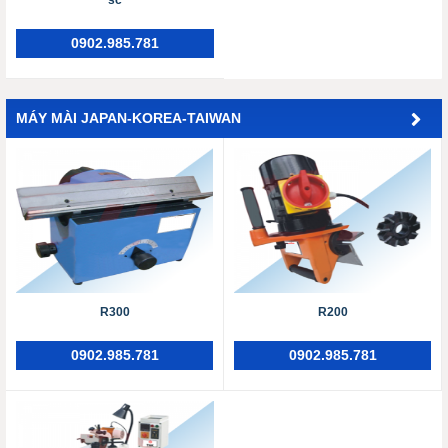
sc
0902.985.781
MÁY MÀI JAPAN-KOREA-TAIWAN
R300
R200
0902.985.781
0902.985.781