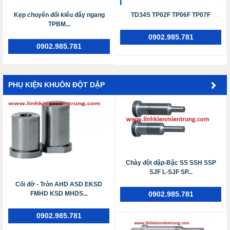
Kẹp chuyển đổi kiểu đẩy ngang
TD34S TP02F TP06F TP07F
TPBM...
0902.985.781
0902.985.781
PHỤ KIỆN KHUÔN ĐỘT DẬP
Chày đột dập-Bậc SS SSH SSP
SJF L-SJF SP...
Cối đỡ - Tròn AHD ASD EKSD
FMHD KSD MHDS...
0902.985.781
0902.985.781