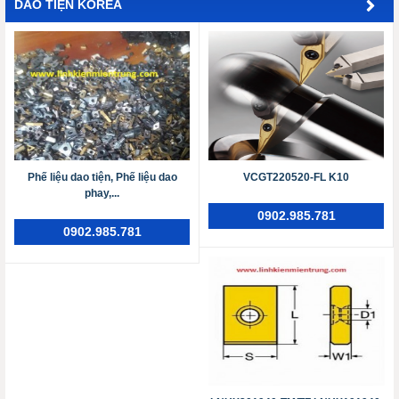
DAO TIỆN KOREA
Phế liệu dao tiện, Phế liệu dao
VCGT220520-FL K10
phay,...
0902.985.781
0902.985.781