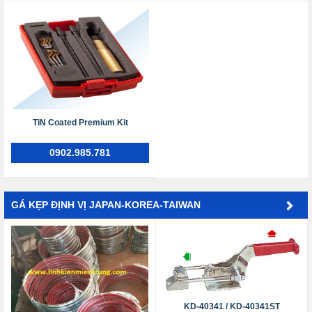
TiN Coated Premium Kit
0902.985.781
GÁ KẸP ĐỊNH VỊ JAPAN-KOREA-TAIWAN
KD-40341 / KD-40341ST