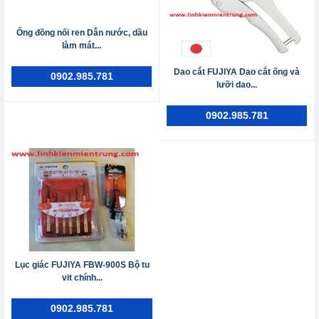
Ống đồng nối ren Dẫn nước, dầu
làm mát...
Dao cắt FUJIYA Dao cắt ống và
0902.985.781
lưỡi dao...
0902.985.781
Lục giác FUJIYA FBW-900S Bộ tu
vit chính...
0902.985.781