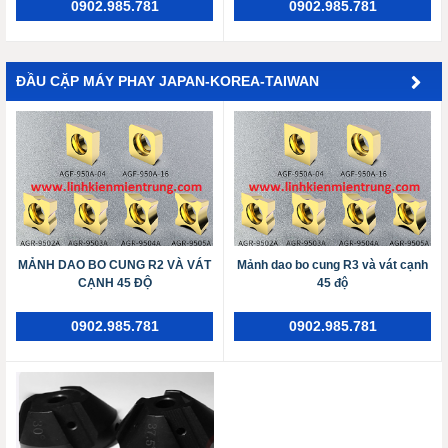
0902.985.781
0902.985.781
ĐẦU CẶP MÁY PHAY JAPAN-KOREA-TAIWAN
MẢNH DAO BO CUNG R2 VÀ VÁT
Mảnh dao bo cung R3 và vát cạnh
CẠNH 45 ĐỘ
45 độ
0902.985.781
0902.985.781