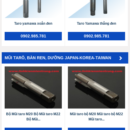
Taro yamawa xoắn đen
Taro Yamawa thẳng đen
0902.985.781
0902.985.781
MŨI TARÔ, BÀN REN, DƯỠNG JAPAN-KOREA-TAIWAN
Bộ Mũi taro M20 Bộ Mũi taro M22
Mũi taro bộ M20 Mũi taro bộ M22
Bộ Mũi...
Mũi taro...