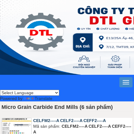
Powered by
Translate
Micro Grain Carbide End Mills (6 sản phẩm)
CELFM2----A CELF2----A CEFF2----A
Mã sản phẩm:
CELFM2----A CELF2----A CEFF2----
A