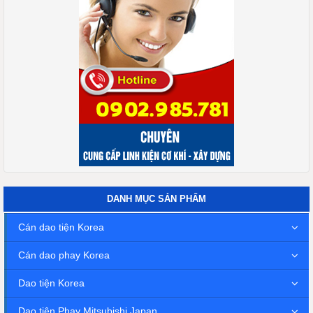
DANH MỤC SẢN PHẨM
Cán dao tiện Korea
Cán dao phay Korea
Dao tiện Korea
Dao tiện,Phay Mitsubishi Japan