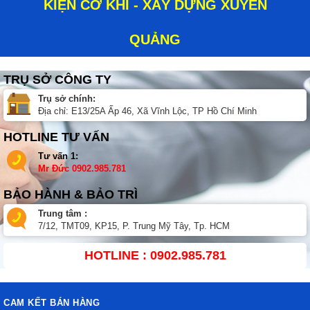
KIỆN CƠ KHÍ - XÂY DỰNG XUYÊN
QUẢNG
TRỤ SỞ CÔNG TY
Trụ sở chính:
Địa chỉ: E13/25A Ấp 46, Xã Vĩnh Lộc, TP Hồ Chí Minh
HOTLINE TƯ VẤN
Tư vấn 1:
Mr Đức
0902.985.781
BẢO HÀNH & BẢO TRÌ
Trung tâm :
7/12, TMT09, KP15, P. Trung Mỹ Tây, Tp. HCM
HOTLINE : 0902.985.781
CAM KẾT BÁN HÀNG