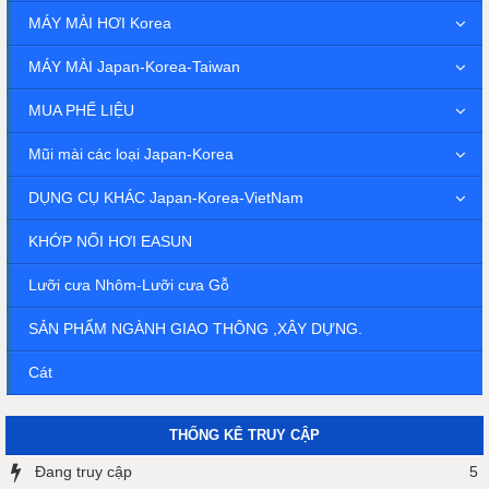
MÁY MÀI HƠI Korea
MÁY MÀI Japan-Korea-Taiwan
MUA PHẾ LIỆU
Mũi mài các loại Japan-Korea
DỤNG CỤ KHÁC Japan-Korea-VietNam
KHỚP NỐI HƠI EASUN
Lưỡi cưa Nhôm-Lưỡi cưa Gỗ
SẢN PHẨM NGÀNH GIAO THÔNG ,XÂY DỰNG.
Cát
THỐNG KÊ TRUY CẬP
Đang truy cập
5