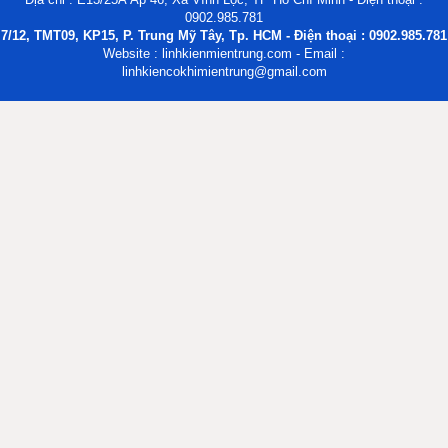
0902.985.781
7/12, TMT09, KP15, P. Trung Mỹ Tây, Tp. HCM - Điện thoại : 0902.985.781
Website : linhkienmientrung.com - Email :
linhkiencokhimientrung@gmail.com