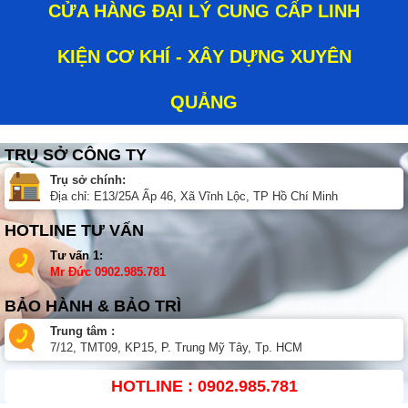
CỬA HÀNG ĐẠI LÝ CUNG CẤP LINH
KIỆN CƠ KHÍ - XÂY DỰNG XUYÊN
QUẢNG
TRỤ SỞ CÔNG TY
Trụ sở chính:
Địa chỉ: E13/25A Ấp 46, Xã Vĩnh Lộc, TP Hồ Chí Minh
HOTLINE TƯ VẤN
Tư vấn 1:
Mr Đức
0902.985.781
BẢO HÀNH & BẢO TRÌ
Trung tâm :
7/12, TMT09, KP15, P. Trung Mỹ Tây, Tp. HCM
HOTLINE : 0902.985.781