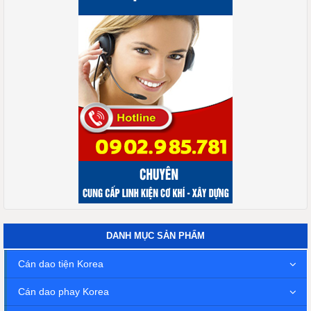
DANH MỤC SẢN PHẨM
Cán dao tiện Korea
Cán dao phay Korea