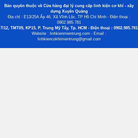
Bản quyền thuộc về Cửa hàng đại lý cung cấp linh kiện cơ khí - xây
dựng Xuyên Quảng
Địa chỉ : E13/25A Ấp 46, Xã Vĩnh Lộc, TP Hồ Chí Minh - Điện thoại :
0902.985.781
7/12, TMT09, KP15, P. Trung Mỹ Tây, Tp. HCM - Điện thoại : 0902.985.781
Website : linhkienmientrung.com - Email :
linhkiencokhimientrung@gmail.com