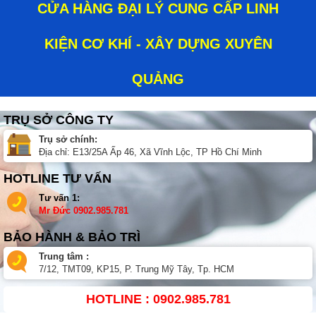
CỬA HÀNG ĐẠI LÝ CUNG CẤP LINH
KIỆN CƠ KHÍ - XÂY DỰNG XUYÊN
QUẢNG
TRỤ SỞ CÔNG TY
Trụ sở chính:
Địa chỉ: E13/25A Ấp 46, Xã Vĩnh Lộc, TP Hồ Chí Minh
HOTLINE TƯ VẤN
Tư vấn 1:
Mr Đức
0902.985.781
BẢO HÀNH & BẢO TRÌ
Trung tâm :
7/12, TMT09, KP15, P. Trung Mỹ Tây, Tp. HCM
HOTLINE : 0902.985.781