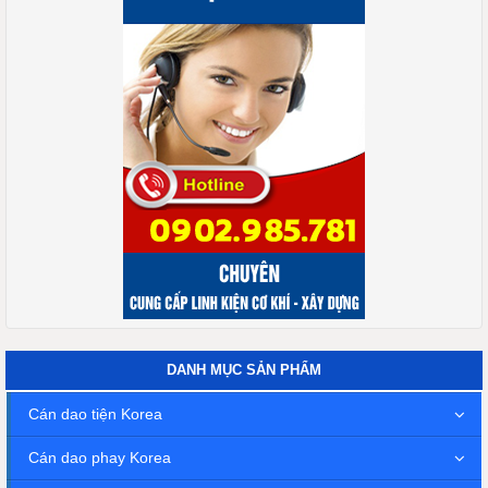
DANH MỤC SẢN PHẨM
Cán dao tiện Korea
Cán dao phay Korea