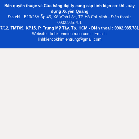
Bản quyền thuộc về Cửa hàng đại lý cung cấp linh kiện cơ khí - xây
dựng Xuyên Quảng
Địa chỉ : E13/25A Ấp 46, Xã Vĩnh Lộc, TP Hồ Chí Minh - Điện thoại :
0902.985.781
7/12, TMT09, KP15, P. Trung Mỹ Tây, Tp. HCM - Điện thoại : 0902.985.781
Website : linhkienmientrung.com - Email :
linhkiencokhimientrung@gmail.com