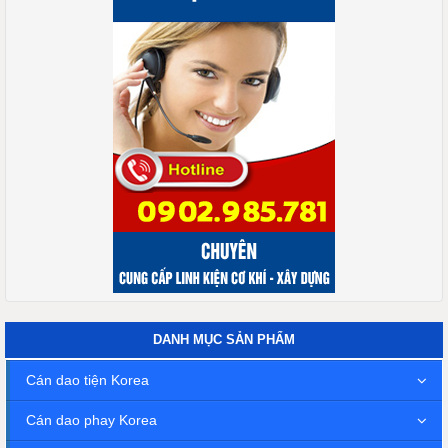
DANH MỤC SẢN PHẨM
Cán dao tiện Korea
Cán dao phay Korea