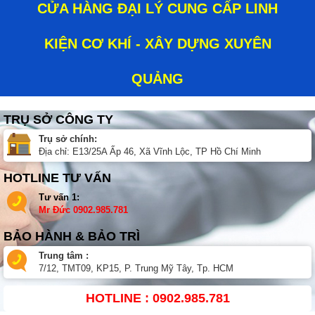
CỬA HÀNG ĐẠI LÝ CUNG CẤP LINH
KIỆN CƠ KHÍ - XÂY DỰNG XUYÊN
QUẢNG
TRỤ SỞ CÔNG TY
Trụ sở chính:
Địa chỉ: E13/25A Ấp 46, Xã Vĩnh Lộc, TP Hồ Chí Minh
HOTLINE TƯ VẤN
Tư vấn 1:
Mr Đức
0902.985.781
BẢO HÀNH & BẢO TRÌ
Trung tâm :
7/12, TMT09, KP15, P. Trung Mỹ Tây, Tp. HCM
HOTLINE : 0902.985.781