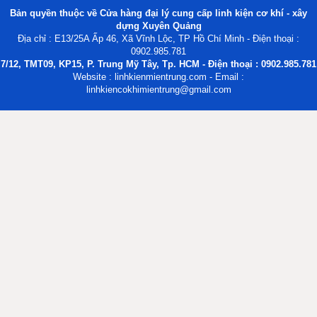
Bản quyền thuộc về Cửa hàng đại lý cung cấp linh kiện cơ khí - xây
dựng Xuyên Quảng
Địa chỉ : E13/25A Ấp 46, Xã Vĩnh Lộc, TP Hồ Chí Minh - Điện thoại :
0902.985.781
7/12, TMT09, KP15, P. Trung Mỹ Tây, Tp. HCM - Điện thoại : 0902.985.781
Website : linhkienmientrung.com - Email :
linhkiencokhimientrung@gmail.com