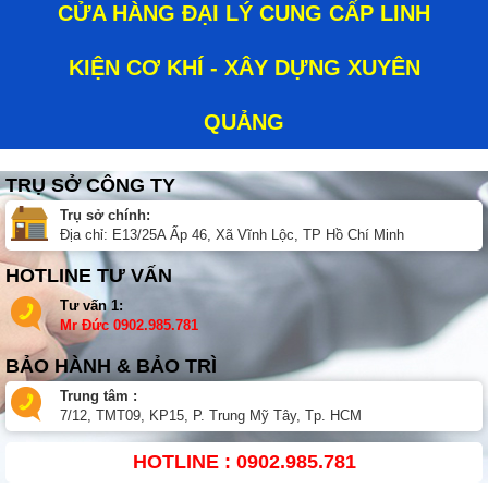
CỬA HÀNG ĐẠI LÝ CUNG CẤP LINH
KIỆN CƠ KHÍ - XÂY DỰNG XUYÊN
QUẢNG
TRỤ SỞ CÔNG TY
Trụ sở chính:
Địa chỉ: E13/25A Ấp 46, Xã Vĩnh Lộc, TP Hồ Chí Minh
HOTLINE TƯ VẤN
Tư vấn 1:
Mr Đức
0902.985.781
BẢO HÀNH & BẢO TRÌ
Trung tâm :
7/12, TMT09, KP15, P. Trung Mỹ Tây, Tp. HCM
HOTLINE : 0902.985.781