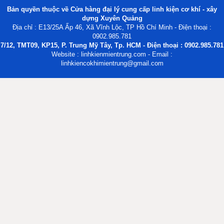
Bản quyền thuộc về Cửa hàng đại lý cung cấp linh kiện cơ khí - xây
dựng Xuyên Quảng
Địa chỉ : E13/25A Ấp 46, Xã Vĩnh Lộc, TP Hồ Chí Minh - Điện thoại :
0902.985.781
7/12, TMT09, KP15, P. Trung Mỹ Tây, Tp. HCM - Điện thoại : 0902.985.781
Website : linhkienmientrung.com - Email :
linhkiencokhimientrung@gmail.com