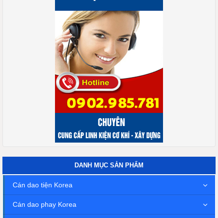
DANH MỤC SẢN PHẨM
Cán dao tiện Korea
Cán dao phay Korea