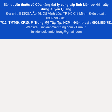
Bản quyền thuộc về Cửa hàng đại lý cung cấp linh kiện cơ khí - xây
dựng Xuyên Quảng
Địa chỉ : E13/25A Ấp 46, Xã Vĩnh Lộc, TP Hồ Chí Minh - Điện thoại :
0902.985.781
7/12, TMT09, KP15, P. Trung Mỹ Tây, Tp. HCM - Điện thoại : 0902.985.781
Website : linhkienmientrung.com - Email :
linhkiencokhimientrung@gmail.com