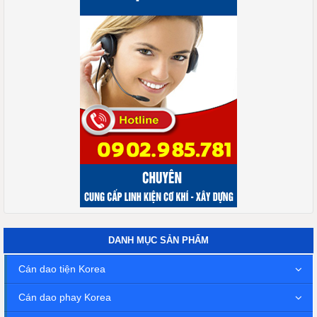
DANH MỤC SẢN PHẨM
Cán dao tiện Korea
Cán dao phay Korea