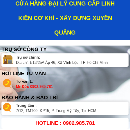
CỬA HÀNG ĐẠI LÝ CUNG CẤP LINH
KIỆN CƠ KHÍ - XÂY DỰNG XUYÊN
QUẢNG
TRỤ SỞ CÔNG TY
Trụ sở chính:
Địa chỉ: E13/25A Ấp 46, Xã Vĩnh Lộc, TP Hồ Chí Minh
HOTLINE TƯ VẤN
Tư vấn 1:
Mr Đức
0902.985.781
BẢO HÀNH & BẢO TRÌ
Trung tâm :
7/12, TMT09, KP15, P. Trung Mỹ Tây, Tp. HCM
HOTLINE : 0902.985.781