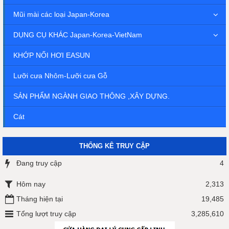
Mũi mài các loại Japan-Korea
DỤNG CỤ KHÁC Japan-Korea-VietNam
KHỚP NỐI HƠI EASUN
Lưỡi cưa Nhôm-Lưỡi cưa Gỗ
SẢN PHẨM NGÀNH GIAO THÔNG ,XÂY DỰNG.
Cát
THỐNG KÊ TRUY CẬP
Đang truy cập
4
Hôm nay
2,313
Tháng hiện tại
19,485
Tổng lượt truy cập
3,285,610