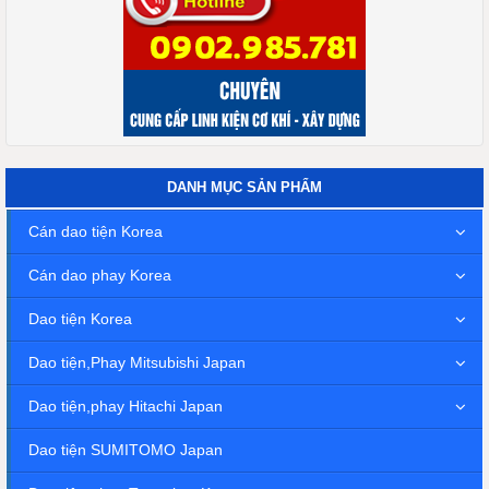
DANH MỤC SẢN PHẨM
Cán dao tiện Korea
Cán dao phay Korea
Dao tiện Korea
Dao tiện,Phay Mitsubishi Japan
Dao tiện,phay Hitachi Japan
Dao tiện SUMITOMO Japan