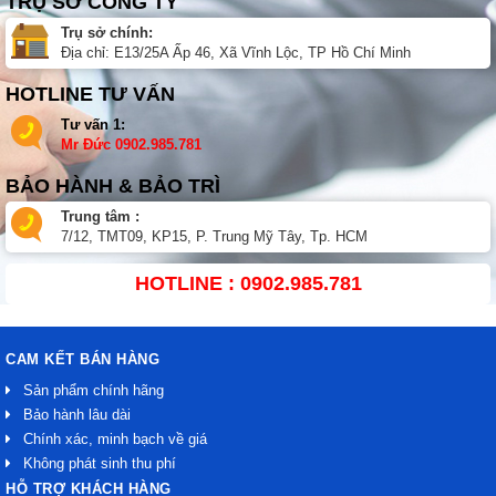
TRỤ SỞ CÔNG TY
Trụ sở chính:
Địa chỉ: E13/25A Ấp 46, Xã Vĩnh Lộc, TP Hồ Chí Minh
HOTLINE TƯ VẤN
Tư vấn 1:
Mr Đức
0902.985.781
BẢO HÀNH & BẢO TRÌ
Trung tâm :
7/12, TMT09, KP15, P. Trung Mỹ Tây, Tp. HCM
HOTLINE : 0902.985.781
CAM KẾT BÁN HÀNG
Sản phẩm chính hãng
Bảo hành lâu dài
Chính xác, minh bạch về giá
Không phát sinh thu phí
HỖ TRỢ KHÁCH HÀNG