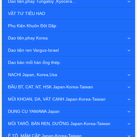
Dao tiện,phay Tungaloy ,Kyocera...
VẬT TƯ TIÊU HAO
Phụ Kiện Khuôn Đột Dập
Dao tiện,phay Korea
Dao tiện ren Vargus-Israel
Dao bào mối hàn ống thép.
NACHI Japan, Korea,Usa
ĐẦU BT, CAT, NT, HSK Japan-Korea-Taiwan
MŨI KHOAN, DA, VÁT CẠNH Japan-Korea-Taiwan
DỤNG CỤ YAMAWA Japan
MŨI TARÔ, BÀN REN, DƯỠNG Japan-Korea-Taiwan
Ê TÔ, MÂM CẶP Japan-Korea-Taiwan