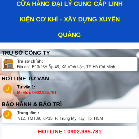
CỬA HÀNG ĐẠI LÝ CUNG CẤP LINH
KIỆN CƠ KHÍ - XÂY DỰNG XUYÊN
QUẢNG
TRỤ SỞ CÔNG TY
Trụ sở chính:
Địa chỉ: E13/25A Ấp 46, Xã Vĩnh Lộc, TP Hồ Chí Minh
HOTLINE TƯ VẤN
Tư vấn 1:
Mr Đức
0902.985.781
BẢO HÀNH & BẢO TRÌ
Trung tâm :
7/12, TMT09, KP15, P. Trung Mỹ Tây, Tp. HCM
HOTLINE : 0902.985.781