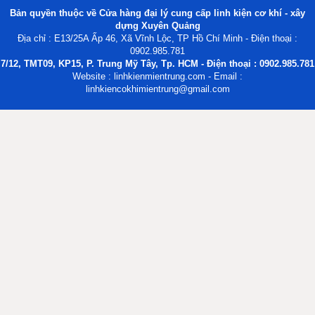
Bản quyền thuộc về Cửa hàng đại lý cung cấp linh kiện cơ khí - xây
dựng Xuyên Quảng
Địa chỉ : E13/25A Ấp 46, Xã Vĩnh Lộc, TP Hồ Chí Minh - Điện thoại :
0902.985.781
7/12, TMT09, KP15, P. Trung Mỹ Tây, Tp. HCM - Điện thoại : 0902.985.781
Website : linhkienmientrung.com - Email :
linhkiencokhimientrung@gmail.com