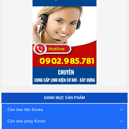
DANH MỤC SẢN PHẨM
Cán dao tiện Korea
Cán dao phay Korea