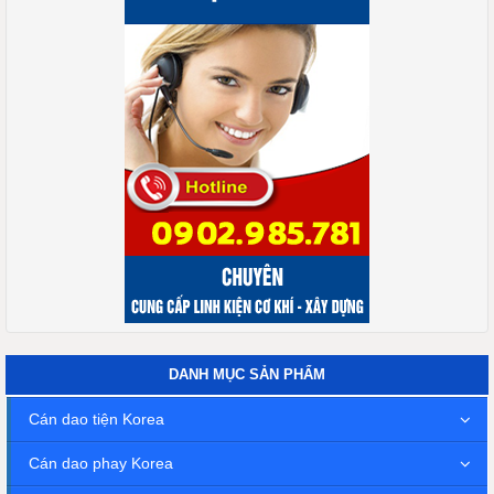
DANH MỤC SẢN PHẨM
Cán dao tiện Korea
Cán dao phay Korea