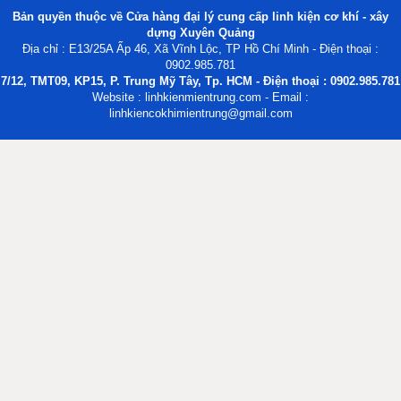
Bản quyền thuộc về Cửa hàng đại lý cung cấp linh kiện cơ khí - xây
dựng Xuyên Quảng
Địa chỉ : E13/25A Ấp 46, Xã Vĩnh Lộc, TP Hồ Chí Minh - Điện thoại :
0902.985.781
7/12, TMT09, KP15, P. Trung Mỹ Tây, Tp. HCM - Điện thoại : 0902.985.781
Website : linhkienmientrung.com - Email :
linhkiencokhimientrung@gmail.com