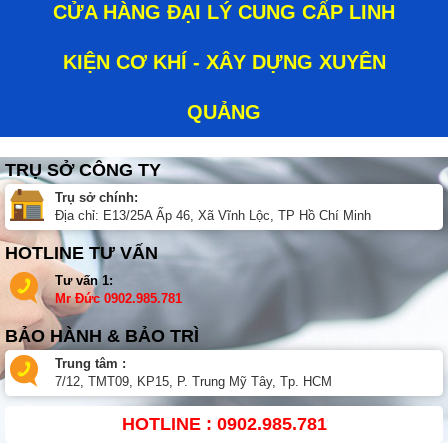
CỬA HÀNG ĐẠI LÝ CUNG CẤP LINH
KIỆN CƠ KHÍ - XÂY DỰNG XUYÊN
QUẢNG
TRỤ SỞ CÔNG TY
Trụ sở chính:
Địa chỉ: E13/25A Ấp 46, Xã Vĩnh Lộc, TP Hồ Chí Minh
HOTLINE TƯ VẤN
Tư vấn 1:
Mr Đức
0902.985.781
BẢO HÀNH & BẢO TRÌ
Trung tâm :
7/12, TMT09, KP15, P. Trung Mỹ Tây, Tp. HCM
HOTLINE : 0902.985.781