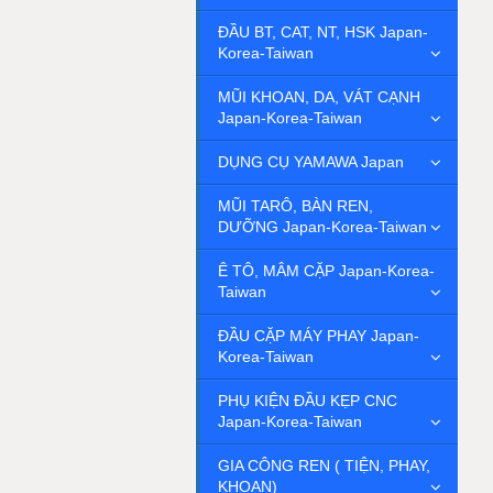
ĐẦU BT, CAT, NT, HSK Japan-
Korea-Taiwan
MŨI KHOAN, DA, VÁT CẠNH
Japan-Korea-Taiwan
DỤNG CỤ YAMAWA Japan
MŨI TARÔ, BÀN REN,
DƯỠNG Japan-Korea-Taiwan
Ê TÔ, MÂM CẶP Japan-Korea-
Taiwan
ĐẦU CẶP MÁY PHAY Japan-
Korea-Taiwan
PHỤ KIỆN ĐẦU KẸP CNC
Japan-Korea-Taiwan
GIA CÔNG REN ( TIỆN, PHAY,
KHOAN)