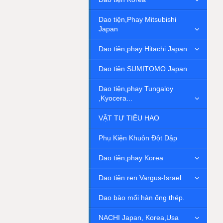
Dao tiện,Phay Mitsubishi
Japan
Dao tiện,phay Hitachi Japan
Dao tiện SUMITOMO Japan
Dao tiện,phay Tungaloy
,Kyocera...
VẬT TƯ TIÊU HAO
Phụ Kiện Khuôn Đột Dập
Dao tiện,phay Korea
Dao tiện ren Vargus-Israel
Dao bào mối hàn ống thép.
NACHI Japan, Korea,Usa