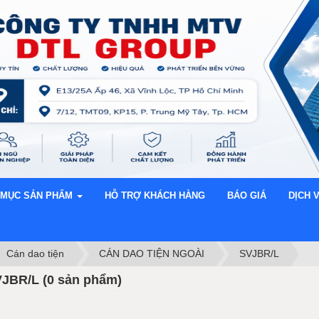
 MỤC SẢN PHẨM
HỖ TRỢ KHÁCH HÀNG
BÁO GIÁ
DỊCH 
Cán dao tiện
CÁN DAO TIỆN NGOÀI
SVJBR/L
JBR/L (0 sản phẩm)