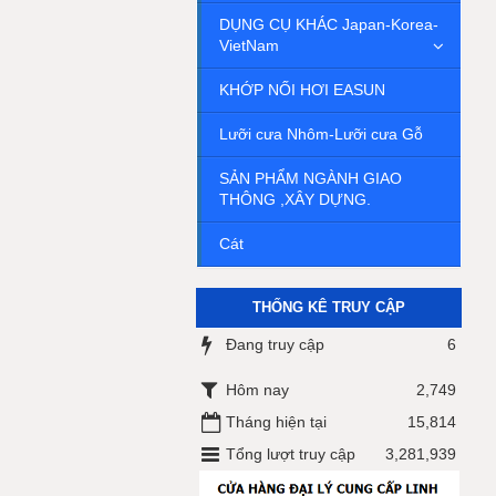
DỤNG CỤ KHÁC Japan-Korea-
VietNam
KHỚP NỐI HƠI EASUN
Lưỡi cưa Nhôm-Lưỡi cưa Gỗ
SẢN PHẨM NGÀNH GIAO
THÔNG ,XÂY DỰNG.
Cát
THỐNG KÊ TRUY CẬP
Đang truy cập
6
Hôm nay
2,749
Tháng hiện tại
15,814
Tổng lượt truy cập
3,281,939