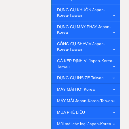
DỤNG CỤ KHUÔN Japan-
Korea-Taiwan
DỤNG CỤ MÁY PHAY Japan-
Korea
CÔNG CỤ SHAVIV Japan-
Korea-Taiwan
GÁ KẸP ĐỊNH VỊ Japan-Korea-
Taiwan
DỤNG CỤ INSIZE Taiwan
MÁY MÀI HƠI Korea
MÁY MÀI Japan-Korea-Taiwan
MUA PHẾ LIỆU
Mũi mài các loại Japan-Korea