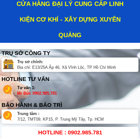
CỬA HÀNG ĐẠI LÝ CUNG CẤP LINH
KIỆN CƠ KHÍ - XÂY DỰNG XUYÊN
QUẢNG
TRỤ SỞ CÔNG TY
Trụ sở chính:
Địa chỉ: E13/25A Ấp 46, Xã Vĩnh Lộc, TP Hồ Chí Minh
HOTLINE TƯ VẤN
Tư vấn 1:
Mr Đức
0902.985.781
BẢO HÀNH & BẢO TRÌ
Trung tâm :
7/12, TMT09, KP15, P. Trung Mỹ Tây, Tp. HCM
HOTLINE : 0902.985.781