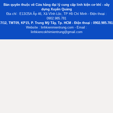
Bản quyền thuộc về Cửa hàng đại lý cung cấp linh kiện cơ khí - xây
dựng Xuyên Quảng
Địa chỉ : E13/25A Ấp 46, Xã Vĩnh Lộc, TP Hồ Chí Minh - Điện thoại :
0902.985.781
7/12, TMT09, KP15, P. Trung Mỹ Tây, Tp. HCM - Điện thoại : 0902.985.781
Website : linhkienmientrung.com - Email :
linhkiencokhimientrung@gmail.com