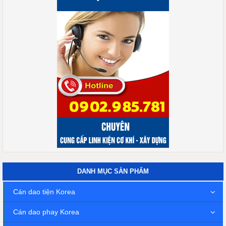
DANH MỤC SẢN PHẨM
Cán dao tiện Korea
Cán dao phay Korea