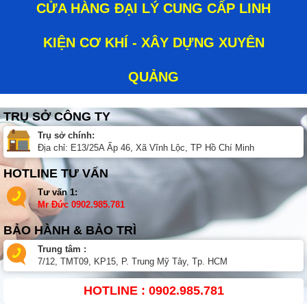
CỬA HÀNG ĐẠI LÝ CUNG CẤP LINH
KIỆN CƠ KHÍ - XÂY DỰNG XUYÊN
QUẢNG
TRỤ SỞ CÔNG TY
Trụ sở chính:
Địa chỉ: E13/25A Ấp 46, Xã Vĩnh Lộc, TP Hồ Chí Minh
HOTLINE TƯ VẤN
Tư vấn 1:
Mr Đức
0902.985.781
BẢO HÀNH & BẢO TRÌ
Trung tâm :
7/12, TMT09, KP15, P. Trung Mỹ Tây, Tp. HCM
HOTLINE : 0902.985.781