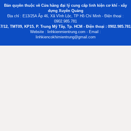
Bản quyền thuộc về Cửa hàng đại lý cung cấp linh kiện cơ khí - xây
dựng Xuyên Quảng
Địa chỉ : E13/25A Ấp 46, Xã Vĩnh Lộc, TP Hồ Chí Minh - Điện thoại :
0902.985.781
7/12, TMT09, KP15, P. Trung Mỹ Tây, Tp. HCM - Điện thoại : 0902.985.781
Website : linhkienmientrung.com - Email :
linhkiencokhimientrung@gmail.com