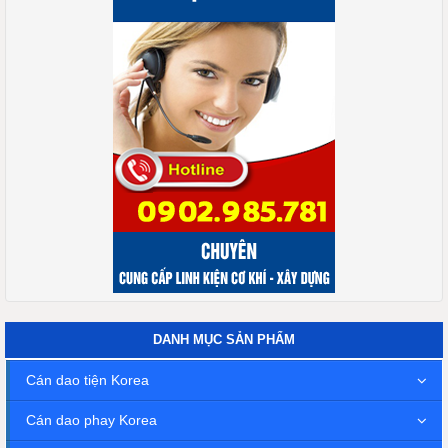
DANH MỤC SẢN PHẨM
Cán dao tiện Korea
Cán dao phay Korea