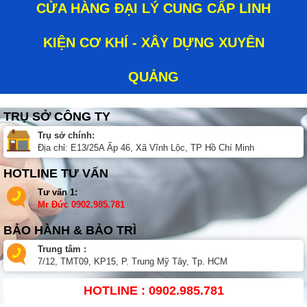
CỬA HÀNG ĐẠI LÝ CUNG CẤP LINH
KIỆN CƠ KHÍ - XÂY DỰNG XUYÊN
QUẢNG
TRỤ SỞ CÔNG TY
Trụ sở chính:
Địa chỉ: E13/25A Ấp 46, Xã Vĩnh Lộc, TP Hồ Chí Minh
HOTLINE TƯ VẤN
Tư vấn 1:
Mr Đức
0902.985.781
BẢO HÀNH & BẢO TRÌ
Trung tâm :
7/12, TMT09, KP15, P. Trung Mỹ Tây, Tp. HCM
HOTLINE : 0902.985.781