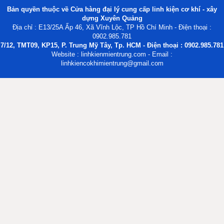
Bản quyền thuộc về Cửa hàng đại lý cung cấp linh kiện cơ khí - xây
dựng Xuyên Quảng
Địa chỉ : E13/25A Ấp 46, Xã Vĩnh Lộc, TP Hồ Chí Minh - Điện thoại :
0902.985.781
7/12, TMT09, KP15, P. Trung Mỹ Tây, Tp. HCM - Điện thoại : 0902.985.781
Website : linhkienmientrung.com - Email :
linhkiencokhimientrung@gmail.com