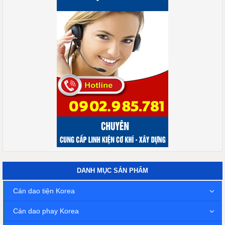
DANH MỤC SẢN PHẨM
Cán dao tiện Korea
Cán dao phay Korea