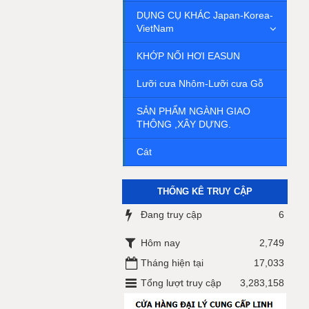
DỤNG CỤ KHÁC Japan-Korea-
VietNam
KHỚP NỐI HƠI EASUN
Lưỡi cưa Nhôm-Lưỡi cưa Gỗ
SẢN PHẨM NGÀNH GIAO
THÔNG ,XÂY DỰNG.
Cát
THỐNG KÊ TRUY CẬP
Đang truy cập
6
Hôm nay
2,749
Tháng hiện tại
17,033
Tổng lượt truy cập
3,283,158