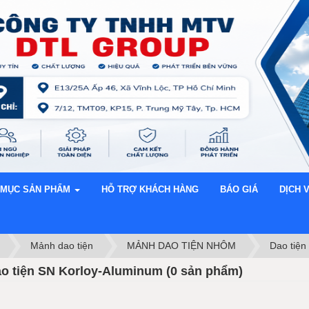
 MỤC SẢN PHẨM
HỖ TRỢ KHÁCH HÀNG
BÁO GIÁ
DỊCH 
Mảnh dao tiện
MẢNH DAO TIỆN NHÔM
Dao tiện
o tiện SN Korloy-Aluminum (0 sản phẩm)