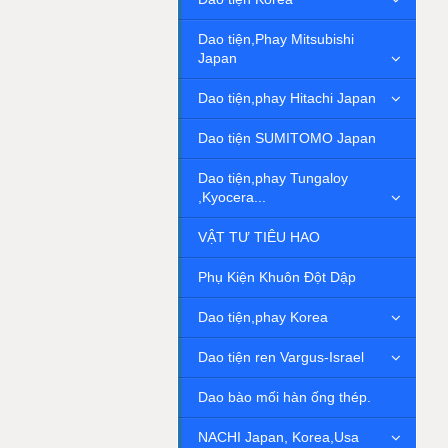
Dao tiện,Phay Mitsubishi
Japan
Dao tiện,phay Hitachi Japan
Dao tiện SUMITOMO Japan
Dao tiện,phay Tungaloy
,Kyocera...
VẬT TƯ TIÊU HAO
Phụ Kiện Khuôn Đột Dập
Dao tiện,phay Korea
Dao tiện ren Vargus-Israel
Dao bào mối hàn ống thép.
NACHI Japan, Korea,Usa