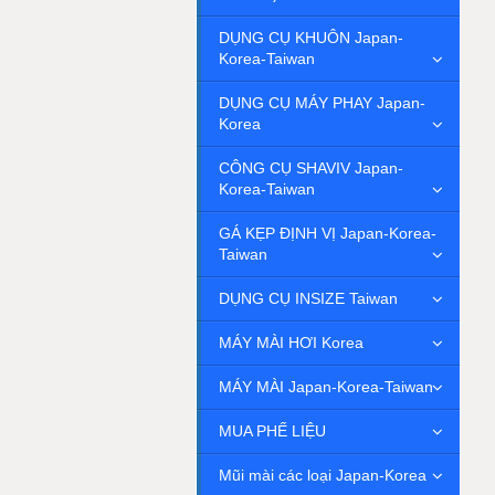
DỤNG CỤ KHUÔN Japan-
Korea-Taiwan
DỤNG CỤ MÁY PHAY Japan-
Korea
CÔNG CỤ SHAVIV Japan-
Korea-Taiwan
GÁ KẸP ĐỊNH VỊ Japan-Korea-
Taiwan
DỤNG CỤ INSIZE Taiwan
MÁY MÀI HƠI Korea
MÁY MÀI Japan-Korea-Taiwan
MUA PHẾ LIỆU
Mũi mài các loại Japan-Korea