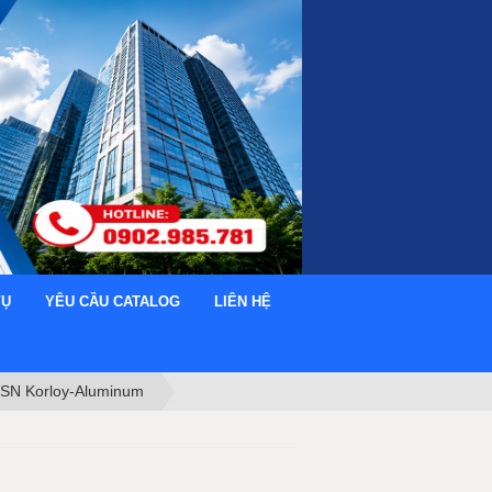
VỤ
YÊU CẦU CATALOG
LIÊN HỆ
 SN Korloy-Aluminum