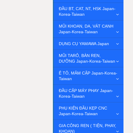
ĐẦU BT, CAT, NT, HSK Japan-
Korea-Taiwan
MŨI KHOAN, DA, VÁT CẠNH
Japan-Korea-Taiwan
DỤNG CỤ YAMAWA Japan
MŨI TARÔ, BÀN REN,
DƯỠNG Japan-Korea-Taiwan
Ê TÔ, MÂM CẶP Japan-Korea-
Taiwan
ĐẦU CẶP MÁY PHAY Japan-
Korea-Taiwan
PHỤ KIỆN ĐẦU KẸP CNC
Japan-Korea-Taiwan
GIA CÔNG REN ( TIỆN, PHAY,
KHOAN)