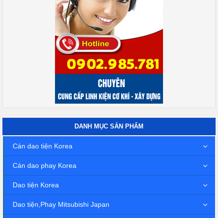
DANH MỤC SẢN PHẨM
Cán dao tiện Korea
Cán dao phay Korea
Dao tiện Korea
Dao tiện,Phay Mitsubishi Japan