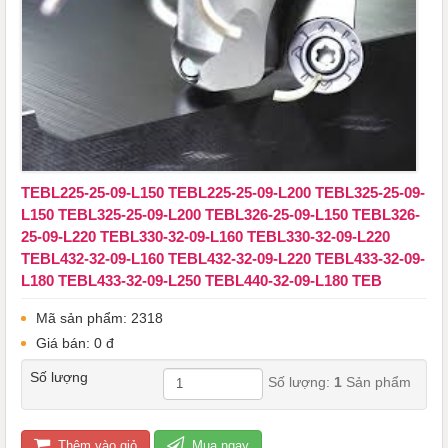
TEBL225-25-09-L150 TEBL225-25-09-L200 TEBL325-25-09-
L150 TEBL325-25-09-L200 TEBL326-25-09-L150 TEBL326-
25-09-L220 TEBL330-32-09-L160 TEBL330-32-09-L220
TEBL432-32-09-L160 TEBL432-32-09-L220 TEBL433-32-09-
L180 TEBL433-32-09-L250 TEBL440-32-09-L180 TEB
Mã sản phẩm: 2318
Giá bán: 0 đ
Số lượng
Số lượng:
1
Sản phẩm
Thêm vào giỏ
Mua ngay