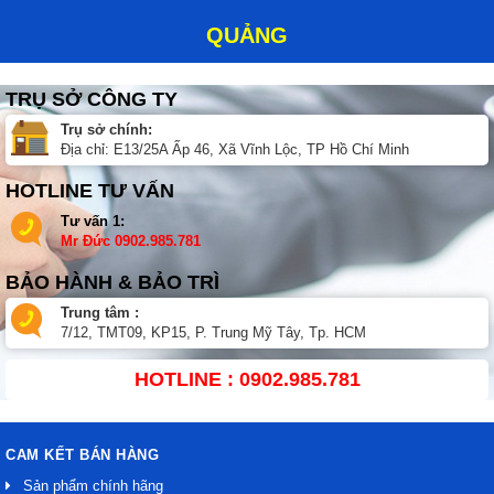
QUẢNG
TRỤ SỞ CÔNG TY
Trụ sở chính:
Địa chỉ: E13/25A Ấp 46, Xã Vĩnh Lộc, TP Hồ Chí Minh
HOTLINE TƯ VẤN
Tư vấn 1:
Mr Đức
0902.985.781
BẢO HÀNH & BẢO TRÌ
Trung tâm :
7/12, TMT09, KP15, P. Trung Mỹ Tây, Tp. HCM
HOTLINE : 0902.985.781
CAM KẾT BÁN HÀNG
Sản phẩm chính hãng