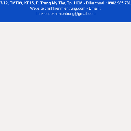
7/12, TMT09, KP15, P. Trung Mỹ Tây, Tp. HCM - Điện thoại : 0902.985.781
Website : linhkienmientrung.com - Email :
linhkiencokhimientrung@gmail.com