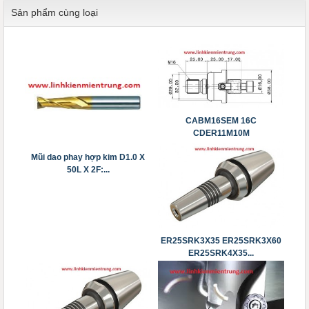
Sản phẩm cùng loại
CABM16SEM 16C
CDER11M10M
CDPER11M12M...
Mũi dao phay hợp kim D1.0 X
50L X 2F:...
ER25SRK3X35 ER25SRK3X60
ER25SRK4X35...