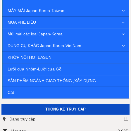
MÁY MÀI Japan-Korea-Taiwan
MUA PHẾ LIỆU
Mũi mài các loại Japan-Korea
DỤNG CỤ KHÁC Japan-Korea-VietNam
KHỚP NỐI HƠI EASUN
Lưỡi cưa Nhôm-Lưỡi cưa Gỗ
SẢN PHẨM NGÀNH GIAO THÔNG ,XÂY DỰNG.
Cát
THỐNG KÊ TRUY CẬP
Đang truy cập
11