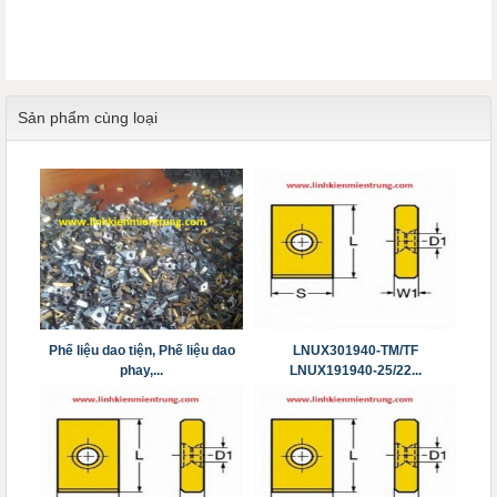
Sản phẩm cùng loại
Phế liệu dao tiện, Phế liệu dao
LNUX301940-TM/TF
phay,...
LNUX191940-25/22...