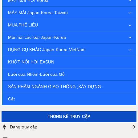
MÁY MÀI HƠI Korea
MÁY MÀI Japan-Korea-Taiwan
MUA PHẾ LIỆU
Mũi mài các loại Japan-Korea
DỤNG CỤ KHÁC Japan-Korea-VietNam
KHỚP NỐI HƠI EASUN
Lưỡi cưa Nhôm-Lưỡi cưa Gỗ
SẢN PHẨM NGÀNH GIAO THÔNG ,XÂY DỰNG.
Cát
THỐNG KÊ TRUY CẬP
Đang truy cập
9