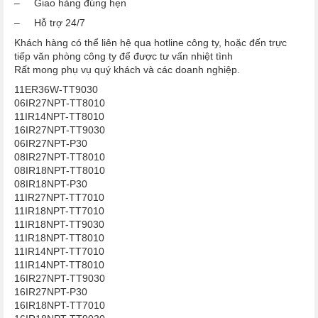
– Giao hàng đúng hẹn
– Hỗ trợ 24/7
Khách hàng có thể liên hệ qua hotline công ty, hoặc đến trực
tiếp văn phòng công ty để được tư vấn nhiệt tình
Rất mong phụ vụ quý khách và các doanh nghiệp.
11ER36W-TT9030
06IR27NPT-TT8010
11IR14NPT-TT8010
16IR27NPT-TT9030
06IR27NPT-P30
08IR27NPT-TT8010
08IR18NPT-TT8010
08IR18NPT-P30
11IR27NPT-TT7010
11IR18NPT-TT7010
11IR18NPT-TT9030
11IR18NPT-TT8010
11IR14NPT-TT7010
11IR14NPT-TT8010
16IR27NPT-TT9030
16IR27NPT-P30
16IR18NPT-TT7010