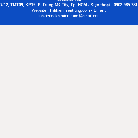
7/12, TMT09, KP15, P. Trung Mỹ Tây, Tp. HCM - Điện thoại : 0902.985.781
Website : linhkienmientrung.com - Email :
linhkiencokhimientrung@gmail.com