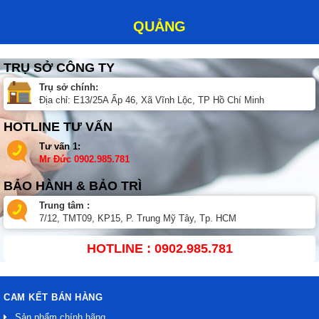
QUẢNG
TRỤ SỞ CÔNG TY
Trụ sở chính:
Địa chỉ: E13/25A Ấp 46, Xã Vĩnh Lộc, TP Hồ Chí Minh
HOTLINE TƯ VẤN
Tư vấn 1:
Mr Đức
0902.985.781
BẢO HÀNH & BẢO TRÌ
Trung tâm :
7/12, TMT09, KP15, P. Trung Mỹ Tây, Tp. HCM
HOTLINE : 0902.985.781
CAM KẾT BÁN HÀNG
Sản phẩm chính hãng