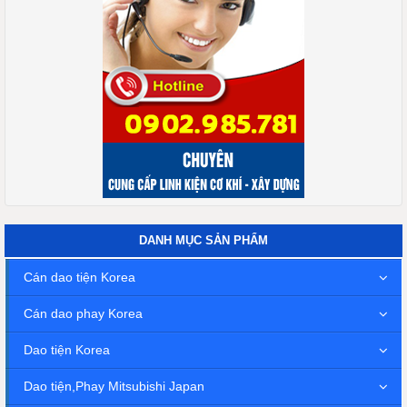
DANH MỤC SẢN PHẨM
Cán dao tiện Korea
Cán dao phay Korea
Dao tiện Korea
Dao tiện,Phay Mitsubishi Japan