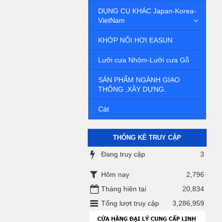
DỤNG CỤ KHÁC Japan-Korea-
VietNam
KHỚP NỐI HƠI EASUN
Lưỡi cưa Nhôm-Lưỡi cưa Gỗ
SẢN PHẨM NGÀNH GIAO
THÔNG ,XÂY DỰNG.
Cát
THỐNG KÊ TRUY CẬP
Đang truy cập
3
Hôm nay
2,796
Tháng hiện tại
20,834
Tổng lượt truy cập
3,286,959