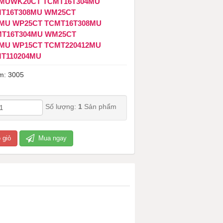
4MUWK20CT TCMT16T304MU
MT16T308MU WM25CT
MU WP25CT TCMT16T308MU
MT16T304MU WM25CT
MU WP15CT TCMT220412MU
T110204MU
m: 3005
Số lượng:
1
Sản phẩm
 giỏ
Mua ngay