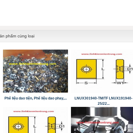
ản phẩm cùng loại
Phế liệu dao tiện, Phế liệu dao phay,...
LNUX301940-TM/TF LNUX191940-
25/22...