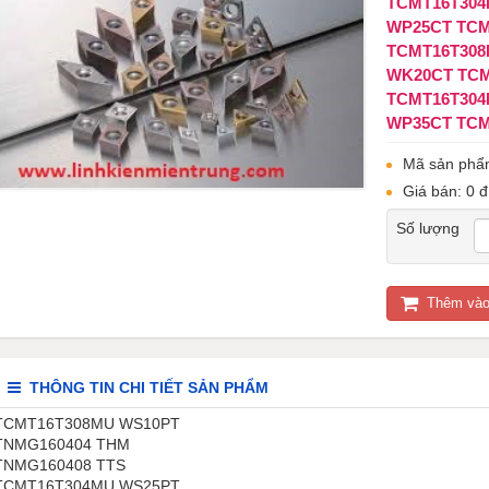
TCMT16T30
WP25CT TC
TCMT16T308
WK20CT TC
TCMT16T304
WP35CT TCM
Mã sản phẩ
Giá bán: 0 đ
Số lượng
Thêm vào
THÔNG TIN CHI TIẾT SẢN PHẨM
TCMT16T308MU
WS10PT
TNMG160404
THM
TNMG160408
TTS
TCMT16T304MU
WS25PT