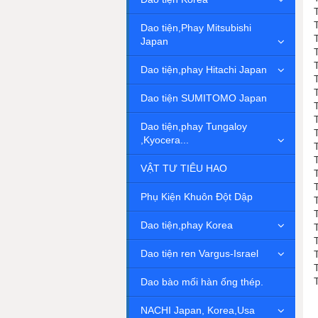
Dao tiện,Phay Mitsubishi
Japan
Dao tiện,phay Hitachi Japan
Dao tiện SUMITOMO Japan
Dao tiện,phay Tungaloy
,Kyocera...
VẬT TƯ TIÊU HAO
Phụ Kiện Khuôn Đột Dập
Dao tiện,phay Korea
Dao tiện ren Vargus-Israel
Dao bào mối hàn ống thép.
NACHI Japan, Korea,Usa