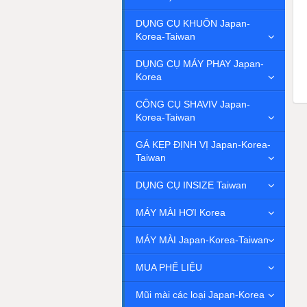
DỤNG CỤ KHUÔN Japan-
Korea-Taiwan
DỤNG CỤ MÁY PHAY Japan-
Korea
CÔNG CỤ SHAVIV Japan-
Korea-Taiwan
GÁ KẸP ĐỊNH VỊ Japan-Korea-
Taiwan
DỤNG CỤ INSIZE Taiwan
MÁY MÀI HƠI Korea
MÁY MÀI Japan-Korea-Taiwan
MUA PHẾ LIỆU
Mũi mài các loại Japan-Korea