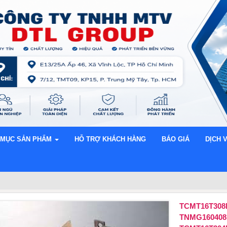
 MỤC SẢN PHẨM
HỖ TRỢ KHÁCH HÀNG
BÁO GIÁ
DỊCH 
TCMT16T30
TNMG160408