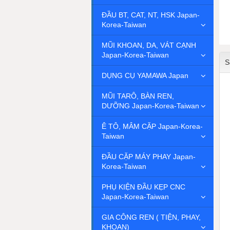
ĐẦU BT, CAT, NT, HSK Japan-
Korea-Taiwan
MŨI KHOAN, DA, VÁT CẠNH
Japan-Korea-Taiwan
S
DỤNG CỤ YAMAWA Japan
MŨI TARÔ, BÀN REN,
DƯỠNG Japan-Korea-Taiwan
Ê TÔ, MÂM CẶP Japan-Korea-
Taiwan
ĐẦU CẶP MÁY PHAY Japan-
Korea-Taiwan
PHỤ KIỆN ĐẦU KẸP CNC
Japan-Korea-Taiwan
GIA CÔNG REN ( TIỆN, PHAY,
KHOAN)