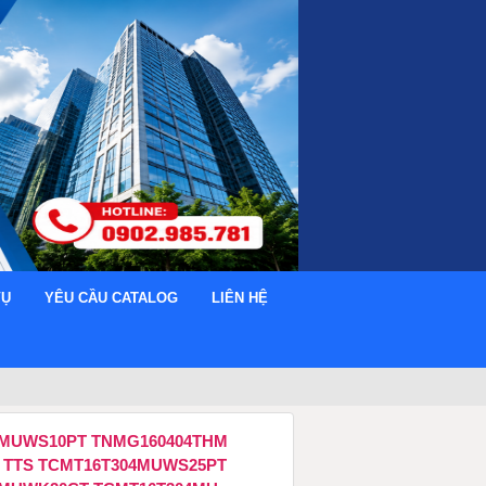
VỤ
YÊU CẦU CATALOG
LIÊN HỆ
8MUWS10PT TNMG160404THM
 TTS TCMT16T304MUWS25PT