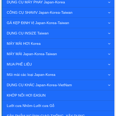
DỤNG CỤ MÁY PHAY Japan-Korea
CÔNG CỤ SHAVIV Japan-Korea-Taiwan
GÁ KẸP ĐỊNH VỊ Japan-Korea-Taiwan
DỤNG CỤ INSIZE Taiwan
MÁY MÀI HƠI Korea
MÁY MÀI Japan-Korea-Taiwan
MUA PHẾ LIỆU
Mũi mài các loại Japan-Korea
DỤNG CỤ KHÁC Japan-Korea-VietNam
KHỚP NỐI HƠI EASUN
Lưỡi cưa Nhôm-Lưỡi cưa Gỗ
SẢN PHẨM NGÀNH GIAO THÔNG ,XÂY DỰNG.