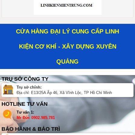
CỬA HÀNG ĐẠI LÝ CUNG CẤP LINH
KIỆN CƠ KHÍ - XÂY DỰNG XUYÊN
QUẢNG
TRỤ SỞ CÔNG TY
Trụ sở chính:
Địa chỉ: E13/25A Ấp 46, Xã Vĩnh Lộc, TP Hồ Chí Minh
HOTLINE TƯ VẤN
Tư vấn 1:
Mr Đức
0902.985.781
BẢO HÀNH & BẢO TRÌ