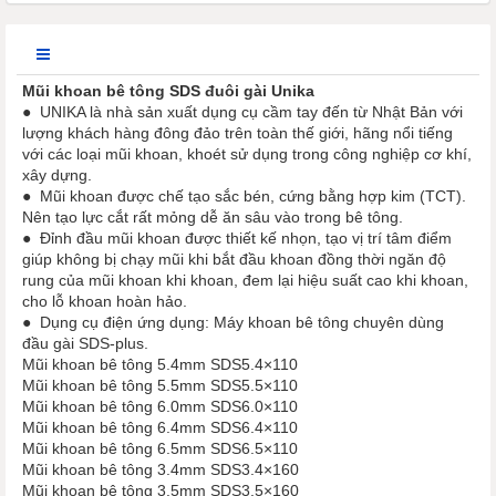
Mũi khoan bê tông SDS đuôi gài Unika
● UNIKA là nhà sản xuất dụng cụ cầm tay đến từ Nhật Bản với
lượng khách hàng đông đảo trên toàn thế giới, hãng nổi tiếng
với các loại mũi khoan, khoét sử dụng trong công nghiệp cơ khí,
xây dựng.
● Mũi khoan được chế tạo sắc bén, cứng bằng hợp kim (TCT).
Nên tạo lực cắt rất mỏng dễ ăn sâu vào trong bê tông.
● Đỉnh đầu mũi khoan được thiết kế nhọn, tạo vị trí tâm điểm
giúp không bị chạy mũi khi bắt đầu khoan đồng thời ngăn độ
rung của mũi khoan khi khoan, đem lại hiệu suất cao khi khoan,
cho lỗ khoan hoàn hảo.
● Dụng cụ điện ứng dụng: Máy khoan bê tông chuyên dùng
đầu gài SDS-plus.
Mũi khoan bê tông 5.4mm SDS5.4×110
Mũi khoan bê tông 5.5mm SDS5.5×110
Mũi khoan bê tông 6.0mm SDS6.0×110
Mũi khoan bê tông 6.4mm SDS6.4×110
Mũi khoan bê tông 6.5mm SDS6.5×110
Mũi khoan bê tông 3.4mm SDS3.4×160
Mũi khoan bê tông 3.5mm SDS3.5×160