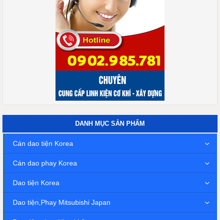
DANH MỤC SẢN PHẨM
Cán dao tiện Korea
Cán dao phay Korea
Dao tiện Korea
Dao tiện,Phay Mitsubishi Japan