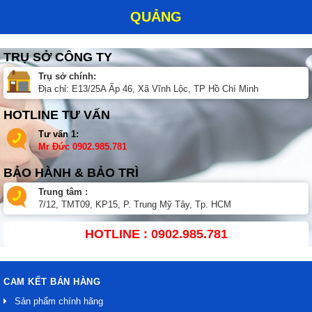
QUẢNG
TRỤ SỞ CÔNG TY
Trụ sở chính:
Địa chỉ: E13/25A Ấp 46, Xã Vĩnh Lộc, TP Hồ Chí Minh
HOTLINE TƯ VẤN
Tư vấn 1:
Mr Đức
0902.985.781
BẢO HÀNH & BẢO TRÌ
Trung tâm :
7/12, TMT09, KP15, P. Trung Mỹ Tây, Tp. HCM
HOTLINE : 0902.985.781
CAM KẾT BÁN HÀNG
Sản phẩm chính hãng