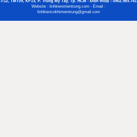
7/12, TMT09, KP15, P. Trung Mỹ Tây, Tp. HCM - Điện thoại : 0902.985.781
Website : linhkienmientrung.com - Email :
linhkiencokhimientrung@gmail.com