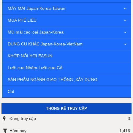
MÁY MÀI Japan-Korea-Taiwan
MUA PHẾ LIỆU
Mũi mài các loại Japan-Korea
DỤNG CỤ KHÁC Japan-Korea-VietNam
KHỚP NỐI HƠI EASUN
Lưỡi cưa Nhôm-Lưỡi cưa Gỗ
SẢN PHẨM NGÀNH GIAO THÔNG ,XÂY DỰNG.
Cát
THỐNG KÊ TRUY CẬP
Đang truy cập
3
Hôm nay
1,416