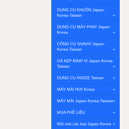
DỤNG CỤ KHUÔN Japan-
Korea-Taiwan
DỤNG CỤ MÁY PHAY Japan-
Korea
CÔNG CỤ SHAVIV Japan-
Korea-Taiwan
GÁ KẸP ĐỊNH VỊ Japan-Korea-
Taiwan
DỤNG CỤ INSIZE Taiwan
MÁY MÀI HƠI Korea
MÁY MÀI Japan-Korea-Taiwan
MUA PHẾ LIỆU
Mũi mài các loại Japan-Korea