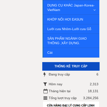
DỤNG CỤ KHÁC Japan-Korea-
VietNam
KHỚP NỐI HƠI EASUN
Lưỡi cưa Nhôm-Lưỡi cưa Gỗ
SẢN PHẨM NGÀNH GIAO
THÔNG ,XÂY DỰNG.
Cát
THỐNG KÊ TRUY CẬP
Đang truy cập
6
Hôm nay
2,313
Tháng hiện tại
18,131
Tổng lượt truy cập
3,284,256