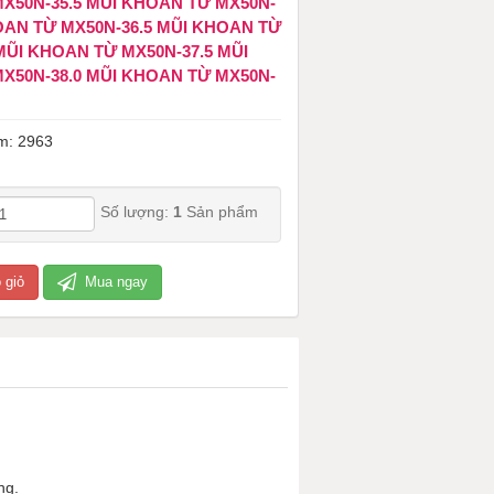
X50N-35.5 MŨI KHOAN TỪ MX50N-
OAN TỪ MX50N-36.5 MŨI KHOAN TỪ
MŨI KHOAN TỪ MX50N-37.5 MŨI
X50N-38.0 MŨI KHOAN TỪ MX50N-
m: 2963
Số lượng:
1
Sản phẩm
 giỏ
Mua ngay
ng.