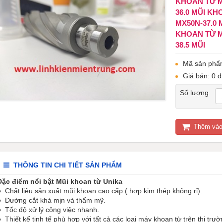
KHOAN TỪ M
36.0 MŨI KH
MX50N-37.0 
KHOAN TỪ M
38.5 MŨI
Mã sản phẩ
Giá bán: 0 đ
Số lượng
Thêm vào
THÔNG TIN CHI TIẾT SẢN PHẨM
Đặc điểm nổi bật Mũi khoan từ Unika
● Chất liệu sản xuất mũi khoan cao cấp ( hợp kim thép không rỉ).
● Đường cắt khá mịn và thẩm mỹ.
● Tốc độ xử lý công việc nhanh.
● Thiết kế tinh tế phù hợp với tất cả các loại máy khoan từ trên thị trườ