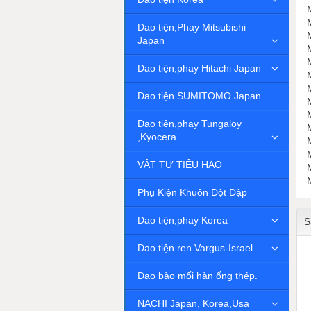
Dao tiện,Phay Mitsubishi
Japan
Dao tiện,phay Hitachi Japan
Dao tiện SUMITOMO Japan
Dao tiện,phay Tungaloy
,Kyocera...
​
VẬT TƯ TIÊU HAO
Phụ Kiện Khuôn Đột Dập
Dao tiện,phay Korea
S
Dao tiện ren Vargus-Israel
Dao bào mối hàn ống thép.
NACHI Japan, Korea,Usa