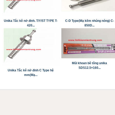
Unika Tắc kê nở đinh. T/Y/ST TYPE T-
C-D Type(Mạ kẽm nhúng nóng) C-
420...
850D...
Mũi khoan bê tông unika
SDS12.5×160...
Unika Tắc kê nở đinh C Type hệ
mm(Mạ...