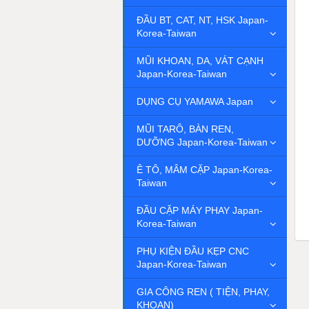
ĐẦU BT, CAT, NT, HSK Japan-
Korea-Taiwan
MŨI KHOAN, DA, VÁT CẠNH
Japan-Korea-Taiwan
DỤNG CỤ YAMAWA Japan
MŨI TARÔ, BÀN REN,
DƯỠNG Japan-Korea-Taiwan
Ê TÔ, MÂM CẶP Japan-Korea-
Taiwan
ĐẦU CẶP MÁY PHAY Japan-
Korea-Taiwan
PHỤ KIỆN ĐẦU KẸP CNC
Japan-Korea-Taiwan
GIA CÔNG REN ( TIỆN, PHAY,
KHOAN)