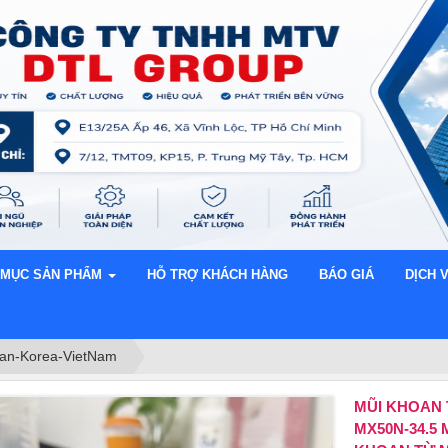
 MỤC SẢN PHẨM
HỖ TRỢ KHÁCH HÀNG
BÁO GIÁ
DỊCH 
n-Korea-VietNam
​​​​​​​MŨI K
MX50N-34.5 