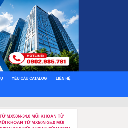
VỤ
YÊU CẦU CATALOG
LIÊN HỆ
HOAN TỪ MX50N-34.0 MŨI KHOAN TỪ
MŨI KHOAN TỪ MX50N-35.0 MŨI