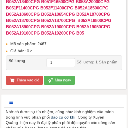
B052A18400CPG B051F16500CPG ​​​​​​​B053A20000CPG
B051F11400CPG B052F11400CPG B052A18500CPG
B052A18600CPG B052A18654CPG B052A18700CPG
B052A18700CPG B052A18700CPG B052A18800CPG
B052A18900CPG B052A19000CPG B052A19050CPG
B052A19100CPG B052A19200CPG B05
Mã sản phẩm: 2467
Giá bán: 0 đ
Số lượng
Số lượng:
1
Sản phẩm
Thêm vào giỏ
Mua ngay
Nhờ có được sự tín nhiệm, cũng như kinh nghiệm của mình
trong lĩnh vực phân phối
dao cụ cơ khí
. Công ty Xuyên
Quảng hiện nay là đại lý phân phối độc quyền các dòng sản
phẩm của Korea,Japan. trong đó có dao tiện.