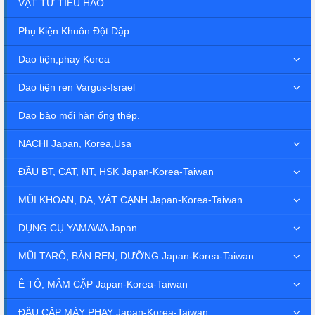
VẬT TƯ TIÊU HAO
Phụ Kiện Khuôn Đột Dập
Dao tiện,phay Korea
Dao tiện ren Vargus-Israel
Dao bào mối hàn ống thép.
NACHI Japan, Korea,Usa
ĐẦU BT, CAT, NT, HSK Japan-Korea-Taiwan
MŨI KHOAN, DA, VÁT CẠNH Japan-Korea-Taiwan
DỤNG CỤ YAMAWA Japan
MŨI TARÔ, BÀN REN, DƯỠNG Japan-Korea-Taiwan
Ê TÔ, MÂM CẶP Japan-Korea-Taiwan
ĐẦU CẶP MÁY PHAY Japan-Korea-Taiwan