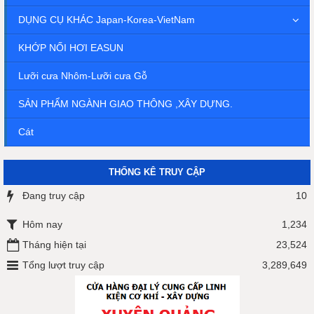
DỤNG CỤ KHÁC Japan-Korea-VietNam
KHỚP NỐI HƠI EASUN
Lưỡi cưa Nhôm-Lưỡi cưa Gỗ
SẢN PHẨM NGÀNH GIAO THÔNG ,XÂY DỰNG.
Cát
THỐNG KÊ TRUY CẬP
Đang truy cập
10
Hôm nay
1,234
Tháng hiện tại
23,524
Tổng lượt truy cập
3,289,649