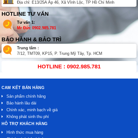
Địa chỉ: E13/25A Ấp 46, Xã Vĩnh Lộc, TP Hồ Chí Minh
HOTLINE TƯ VẤN
Tư vấn 1:
Mr Đức
0902.985.781
BẢO HÀNH & BẢO TRÌ
Trung tâm :
7/12, TMT09, KP15, P. Trung Mỹ Tây, Tp. HCM
HOTLINE : 0902.985.781
CAM KẾT BÁN HÀNG
Sản phẩm chính hãng
Bảo hành lâu dài
Chính xác, minh bạch về giá
Không phát sinh thu phí
HỖ TRỢ KHÁCH HÀNG
Hình thức mua hàng