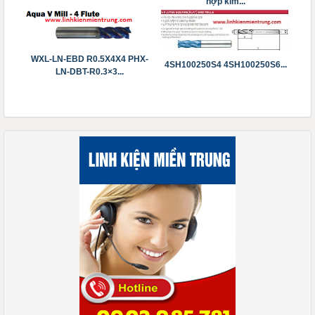
hợp kim...
WXL-LN-EBD R0.5X4X4 PHX-
4SH100250S4 4SH100250S6...
LN-DBT-R0.3×3...