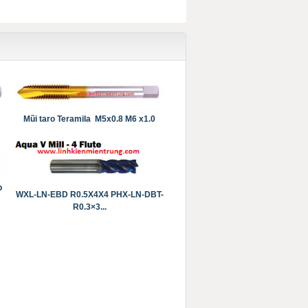
Mũi taro Teramila M5x0.8 M6 x1.0
p
WXL-LN-EBD R0.5X4X4 PHX-LN-DBT-
R0.3×3...