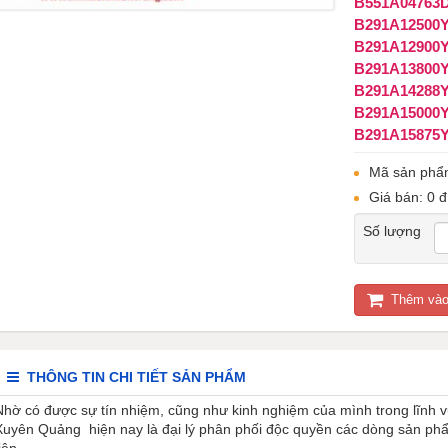
B551A04763
B291A12500
B291A12900
B291A13800
B291A14288
B291A15000
B291A15875
Mã sản phẩ
Giá bán: 0 đ
Số lượng
Thêm vào
THÔNG TIN CHI TIẾT SẢN PHẨM
Nhờ có được sự tín nhiệm, cũng như kinh nghiệm của mình trong lĩnh 
Xuyên Quảng hiện nay là đại lý phân phối độc quyền các dòng sản ph