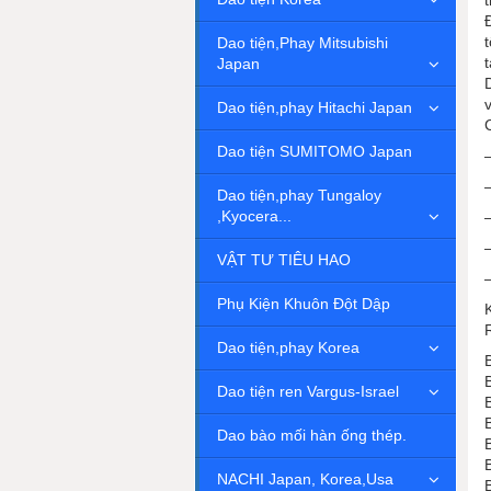
t
Dao tiện,Phay Mitsubishi
Japan
Dao tiện,phay Hitachi Japan
Dao tiện SUMITOMO Japan
Dao tiện,phay Tungaloy
,Kyocera...
VẬT TƯ TIÊU HAO
Phụ Kiện Khuôn Đột Dập
Dao tiện,phay Korea
Dao tiện ren Vargus-Israel
Dao bào mối hàn ống thép.
NACHI Japan, Korea,Usa