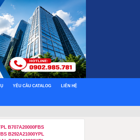
VỤ
YÊU CẦU CATALOG
LIÊN HỆ
YPL B707A20000FBS
FBS B292A21000YPL