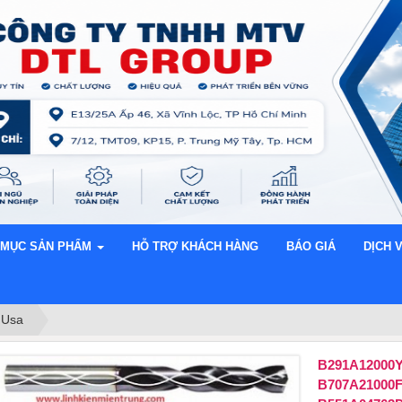
 MỤC SẢN PHẨM
HỖ TRỢ KHÁCH HÀNG
BÁO GIÁ
DỊCH 
,Usa
B291A12000
B707A21000