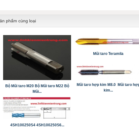
ản phẩm cùng loại
Mũi taro Teramila
Mũi taro hợp kim M8.0 Mũi taro hợ
Bộ Mũi taro M20 Bộ Mũi taro M22 Bộ
kim...
Mũi...
4SH100250S4 4SH100250S6...