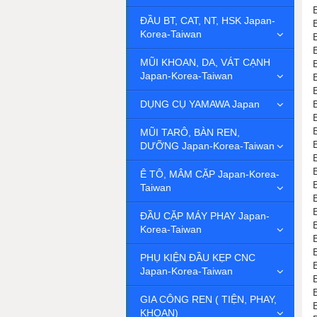
ĐẦU BT, CAT, NT, HSK Japan-
Korea-Taiwan
MŨI KHOAN, DA, VÁT CẠNH
Japan-Korea-Taiwan
DỤNG CỤ YAMAWA Japan
MŨI TARÔ, BÀN REN,
DƯỠNG Japan-Korea-Taiwan
Ê TÔ, MÂM CẶP Japan-Korea-
Taiwan
ĐẦU CẶP MÁY PHAY Japan-
Korea-Taiwan
PHỤ KIỆN ĐẦU KẸP CNC
Japan-Korea-Taiwan
GIA CÔNG REN ( TIỆN, PHAY,
KHOAN)