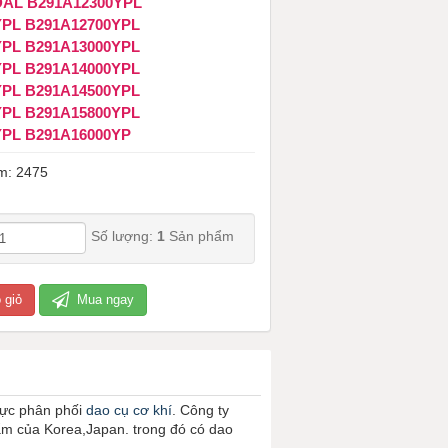
DAL B291A12300YPL
YPL B291A12700YPL
YPL B291A13000YPL
YPL B291A14000YPL
YPL B291A14500YPL
YPL B291A15800YPL
YPL B291A16000YP
m: 2475
Số lượng:
1
Sản phẩm
 giỏ
Mua ngay
vực phân phối
dao cụ cơ khí
. Công ty
ẩm của Korea,Japan. trong đó có dao