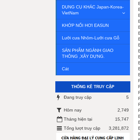
DỤNG CỤ KHÁC Japan-Korea-
VietNam
KHỚP NỐI HƠI EASUN
Lưỡi cưa Nhôm-Lưỡi cưa Gỗ
SẢN PHẨM NGÀNH GIAO
THÔNG ,XÂY DỰNG.
Cát
THỐNG KÊ TRUY CẬP
Đang truy cập
5
Hôm nay
2,749
Tháng hiện tại
15,747
Tổng lượt truy cập
3,281,872