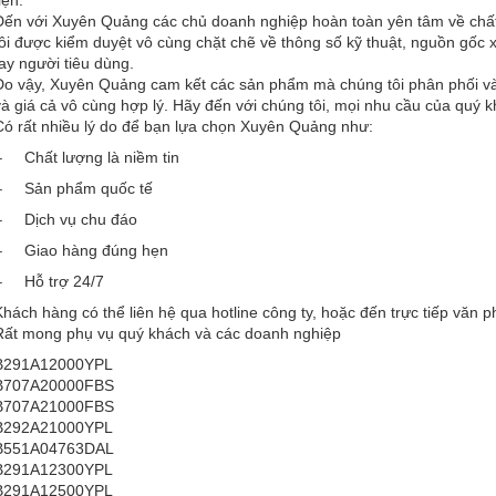
iện.
Đến với Xuyên Quảng các chủ doanh nghiệp hoàn toàn yên tâm về ch
tôi được kiểm duyệt vô cùng chặt chẽ về thông số kỹ thuật, nguồn gốc 
tay người tiêu dùng.
Do vậy, Xuyên Quảng cam kết các sản phẩm mà chúng tôi phân phối và
và giá cả vô cùng hợp lý. Hãy đến với chúng tôi, mọi nhu cầu của quý 
Có rất nhiều lý do để bạn lựa chọn Xuyên Quảng như:
– Chất lượng là niềm tin
– Sản phẩm quốc tế
– Dịch vụ chu đáo
– Giao hàng đúng hẹn
– Hỗ trợ 24/7
Khách hàng có thể liên hệ qua hotline công ty, hoặc đến trực tiếp văn p
Rất mong phụ vụ quý khách và các doanh nghiệp
B291A12000YPL
B707A20000FBS
B707A21000FBS
B292A21000YPL
B551A04763DAL
B291A12300YPL
B291A12500YPL