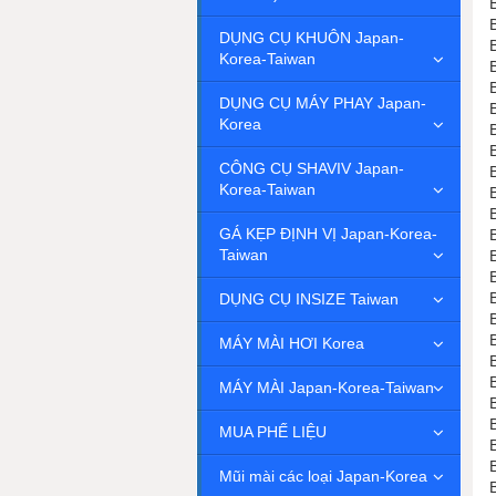
DỤNG CỤ KHUÔN Japan-
Korea-Taiwan
DỤNG CỤ MÁY PHAY Japan-
Korea
CÔNG CỤ SHAVIV Japan-
Korea-Taiwan
GÁ KẸP ĐỊNH VỊ Japan-Korea-
Taiwan
DỤNG CỤ INSIZE Taiwan
MÁY MÀI HƠI Korea
MÁY MÀI Japan-Korea-Taiwan
MUA PHẾ LIỆU
Mũi mài các loại Japan-Korea