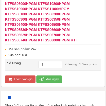
KTFSS06000HPGM ​​​​​​​KTFSS10800HPGM
KTFSS10900HPGM KTFSS11000HPGM
KTFSS06100HPGM KTFSS06200HPGM
KTFSS06300HPGM KTFSS06350HPGM
KTFSS06400HPGM KTFSS06500HPGM
KTFSS06530HPGM KTFSS06600HPGM
KTFSS06629HPGM KTFSS06700HPGM
KTFSS06746HPGM KTFSS06800HPGM KTF
Mã sản phẩm: 2479
Giá bán: 0 đ
Số lượng
Số lượng:
1
Sản phẩm
Thêm vào giỏ
Mua ngay
Nhờ có được sự tín nhiệm, cũng như kinh nghiệm của mình