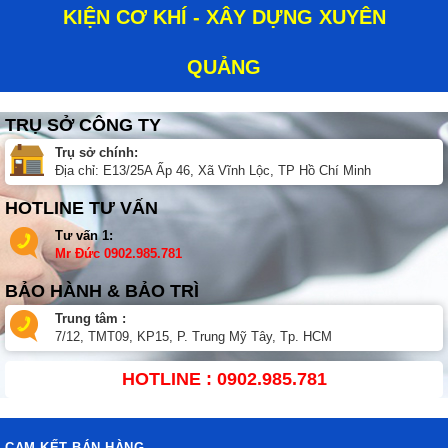
KIỆN CƠ KHÍ - XÂY DỰNG XUYÊN
QUẢNG
TRỤ SỞ CÔNG TY
Trụ sở chính:
Địa chỉ: E13/25A Ấp 46, Xã Vĩnh Lộc, TP Hồ Chí Minh
HOTLINE TƯ VẤN
Tư vấn 1:
Mr Đức
0902.985.781
BẢO HÀNH & BẢO TRÌ
Trung tâm :
7/12, TMT09, KP15, P. Trung Mỹ Tây, Tp. HCM
HOTLINE : 0902.985.781
CAM KẾT BÁN HÀNG