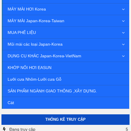
MÁY MÀI HƠI Korea
MÁY MÀI Japan-Korea-Taiwan
MUA PHẾ LIỆU
Mũi mài các loại Japan-Korea
DỤNG CỤ KHÁC Japan-Korea-VietNam
KHỚP NỐI HƠI EASUN
Lưỡi cưa Nhôm-Lưỡi cưa Gỗ
SẢN PHẨM NGÀNH GIAO THÔNG ,XÂY DỰNG.
Cát
THỐNG KÊ TRUY CẬP
Đang truy cập
5