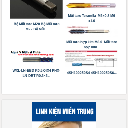
Mũi taro Teramila M5x0.8 M6
x1.0
Bộ Mũi taro M20 Bộ Mũi taro
M22 Bộ Mũi...
Mũi taro hợp kim M8.0 Mũi taro
hợp kim...
WXL-LN-EBD R0.5X4X4 PHX-
4SH100250S4 4SH100250S6...
LN-DBT-R0.3×3...