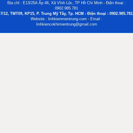
Địa chỉ : E13/25A Ấp 46, Xã Vĩnh Lộc, TP Hồ Chí Minh - Điện thoại :
0902.985.781
7/12, TMT09, KP15, P. Trung Mỹ Tây, Tp. HCM - Điện thoại : 0902.985.781
Website : linhkienmientrung.com - Email :
linhkiencokhimientrung@gmail.com