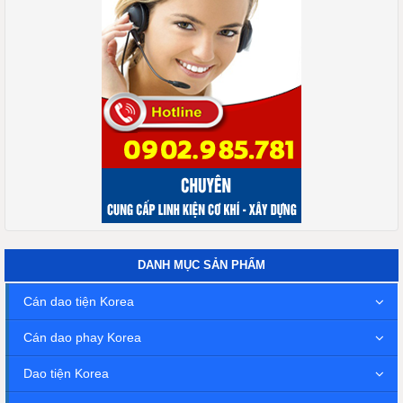
DANH MỤC SẢN PHẨM
Cán dao tiện Korea
Cán dao phay Korea
Dao tiện Korea