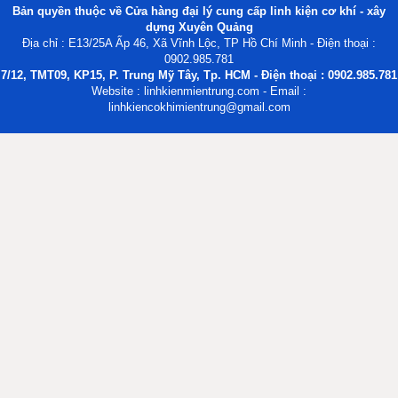
Bản quyền thuộc về Cửa hàng đại lý cung cấp linh kiện cơ khí - xây
dựng Xuyên Quảng
Địa chỉ : E13/25A Ấp 46, Xã Vĩnh Lộc, TP Hồ Chí Minh - Điện thoại :
0902.985.781
7/12, TMT09, KP15, P. Trung Mỹ Tây, Tp. HCM - Điện thoại : 0902.985.781
Website : linhkienmientrung.com - Email :
linhkiencokhimientrung@gmail.com