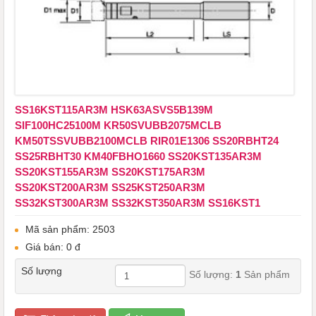
SS16KST115AR3M HSK63ASVS5B139M
SIF100HC25100M ​​​​​​​KR50SVUBB2075MCLB
KM50TSSVUBB2100MCLB RIR01E1306 SS20RBHT24
SS25RBHT30 KM40FBHO1660 SS20KST135AR3M
SS20KST155AR3M SS20KST175AR3M
SS20KST200AR3M SS25KST250AR3M
SS32KST300AR3M SS32KST350AR3M SS16KST1
Mã sản phẩm: 2503
Giá bán: 0 đ
Số lượng
Số lượng:
1
Sản phẩm