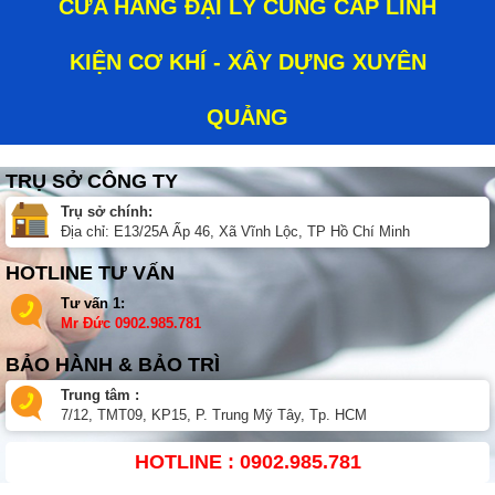
CỬA HÀNG ĐẠI LÝ CUNG CẤP LINH
KIỆN CƠ KHÍ - XÂY DỰNG XUYÊN
QUẢNG
TRỤ SỞ CÔNG TY
Trụ sở chính:
Địa chỉ: E13/25A Ấp 46, Xã Vĩnh Lộc, TP Hồ Chí Minh
HOTLINE TƯ VẤN
Tư vấn 1:
Mr Đức
0902.985.781
BẢO HÀNH & BẢO TRÌ
Trung tâm :
7/12, TMT09, KP15, P. Trung Mỹ Tây, Tp. HCM
HOTLINE : 0902.985.781