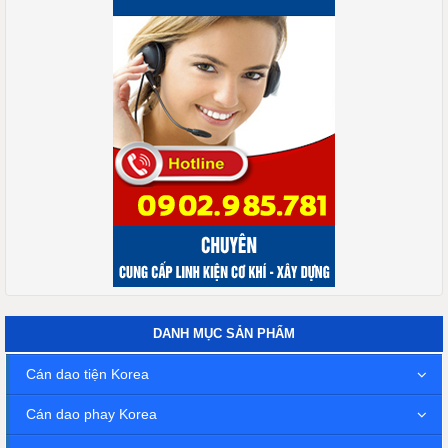
DANH MỤC SẢN PHẨM
Cán dao tiện Korea
Cán dao phay Korea