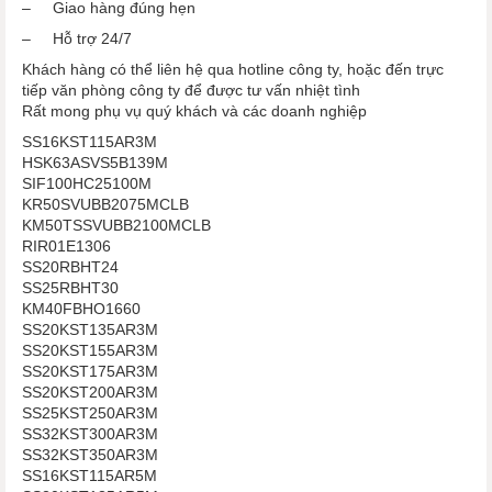
– Giao hàng đúng hẹn
– Hỗ trợ 24/7
Khách hàng có thể liên hệ qua hotline công ty, hoặc đến trực
tiếp văn phòng công ty để được tư vấn nhiệt tình
Rất mong phụ vụ quý khách và các doanh nghiệp
SS16KST115AR3M
HSK63ASVS5B139M
SIF100HC25100M
KR50SVUBB2075MCLB
KM50TSSVUBB2100MCLB
RIR01E1306
SS20RBHT24
SS25RBHT30
KM40FBHO1660
SS20KST135AR3M
SS20KST155AR3M
SS20KST175AR3M
SS20KST200AR3M
SS25KST250AR3M
SS32KST300AR3M
SS32KST350AR3M
SS16KST115AR5M