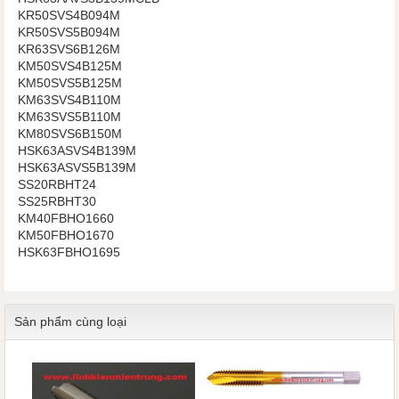
KR50SVS4B094M
KR50SVS5B094M
KR63SVS6B126M
KM50SVS4B125M
KM50SVS5B125M
KM63SVS4B110M
KM63SVS5B110M
KM80SVS6B150M
HSK63ASVS4B139M
HSK63ASVS5B139M
SS20RBHT24
SS25RBHT30
KM40FBHO1660
KM50FBHO1670
HSK63FBHO1695
Sản phẩm cùng loại