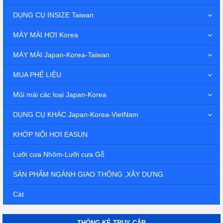
DỤNG CỤ INSIZE Taiwan
MÁY MÀI HƠI Korea
MÁY MÀI Japan-Korea-Taiwan
MUA PHẾ LIỆU
Mũi mài các loại Japan-Korea
DỤNG CỤ KHÁC Japan-Korea-VietNam
KHỚP NỐI HƠI EASUN
Lưỡi cưa Nhôm-Lưỡi cưa Gỗ
SẢN PHẨM NGÀNH GIAO THÔNG ,XÂY DỰNG.
Cát
THỐNG KÊ TRUY CẬP