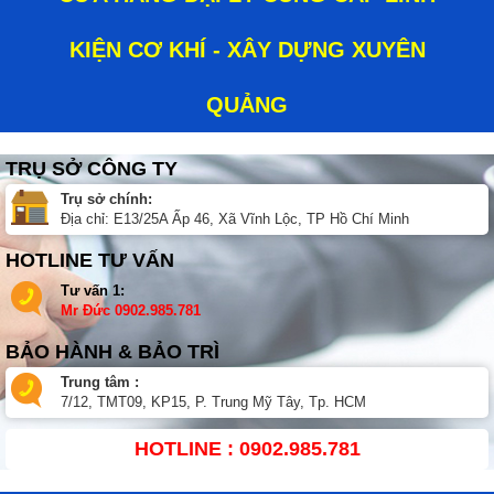
KIỆN CƠ KHÍ - XÂY DỰNG XUYÊN
QUẢNG
TRỤ SỞ CÔNG TY
Trụ sở chính:
Địa chỉ: E13/25A Ấp 46, Xã Vĩnh Lộc, TP Hồ Chí Minh
HOTLINE TƯ VẤN
Tư vấn 1:
Mr Đức
0902.985.781
BẢO HÀNH & BẢO TRÌ
Trung tâm :
7/12, TMT09, KP15, P. Trung Mỹ Tây, Tp. HCM
HOTLINE : 0902.985.781