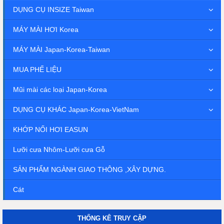
DỤNG CỤ INSIZE Taiwan
MÁY MÀI HƠI Korea
MÁY MÀI Japan-Korea-Taiwan
MUA PHẾ LIỆU
Mũi mài các loại Japan-Korea
DỤNG CỤ KHÁC Japan-Korea-VietNam
KHỚP NỐI HƠI EASUN
Lưỡi cưa Nhôm-Lưỡi cưa Gỗ
SẢN PHẨM NGÀNH GIAO THÔNG ,XÂY DỰNG.
Cát
THỐNG KÊ TRUY CẬP