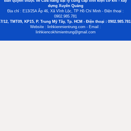
Bản quyền thuộc về Cửa hàng đại lý cung cấp linh kiện cơ khí - xây
dựng Xuyên Quảng
Địa chỉ : E13/25A Ấp 46, Xã Vĩnh Lộc, TP Hồ Chí Minh - Điện thoại :
0902.985.781
7/12, TMT09, KP15, P. Trung Mỹ Tây, Tp. HCM - Điện thoại : 0902.985.781
Website : linhkienmientrung.com - Email :
linhkiencokhimientrung@gmail.com