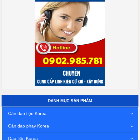
DANH MỤC SẢN PHẨM
Cán dao tiện Korea
Cán dao phay Korea
Dao tiện Korea