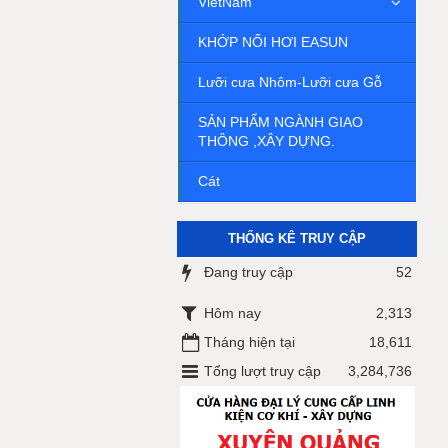
VietNam
KHỚP NỐI HƠI EASUN
Lưỡi cưa Nhôm-Lưỡi cưa Gỗ
SẢN PHẨM NGÀNH GIAO
THÔNG ,XÂY DỰNG.
Cát
THỐNG KÊ TRUY CẬP
Đang truy cập
52
Hôm nay
2,313
Tháng hiện tại
18,611
Tổng lượt truy cập
3,284,736