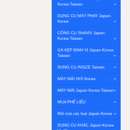
Korea-Taiwan
DỤNG CỤ MÁY PHAY Japan-
Korea
CÔNG CỤ SHAVIV Japan-
Korea-Taiwan
GÁ KẸP ĐỊNH VỊ Japan-Korea-
Taiwan
DỤNG CỤ INSIZE Taiwan
MÁY MÀI HƠI Korea
MÁY MÀI Japan-Korea-Taiwan
MUA PHẾ LIỆU
Mũi mài các loại Japan-Korea
DỤNG CỤ KHÁC Japan-Korea-