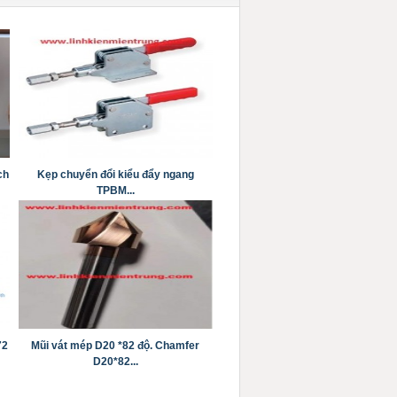
ch
Kẹp chuyển đổi kiểu đẩy ngang
TPBM...
72
Mũi vát mép D20 *82 độ. Chamfer
D20*82...