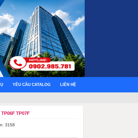
VỤ
YÊU CẦU CATALOG
LIÊN HỆ
 TP06F TP07F
m: 3158