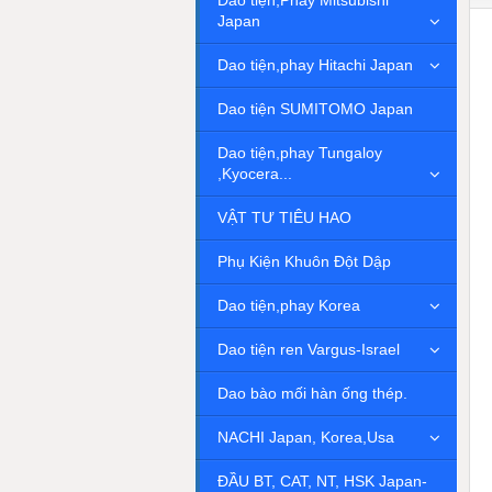
Dao tiện,Phay Mitsubishi
Japan
Dao tiện,phay Hitachi Japan
Dao tiện SUMITOMO Japan
Dao tiện,phay Tungaloy
,Kyocera...
VẬT TƯ TIÊU HAO
Phụ Kiện Khuôn Đột Dập
Dao tiện,phay Korea
Dao tiện ren Vargus-Israel
Dao bào mối hàn ống thép.
NACHI Japan, Korea,Usa
ĐẦU BT, CAT, NT, HSK Japan-