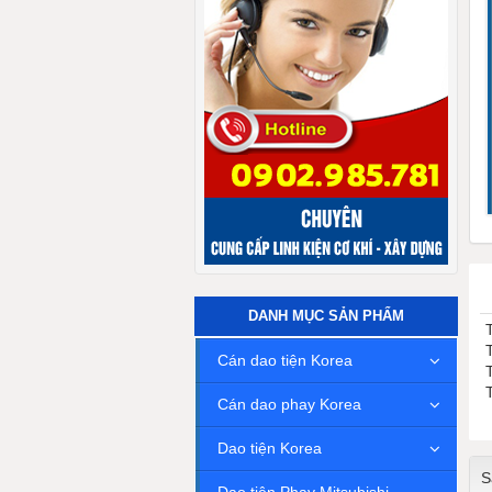
DANH MỤC SẢN PHẨM
Cán dao tiện Korea
Cán dao phay Korea
Dao tiện Korea
S