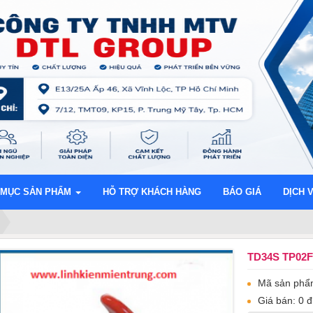
 MỤC SẢN PHẨM
HỖ TRỢ KHÁCH HÀNG
BÁO GIÁ
DỊCH 
TD34S TP02F
Mã sản phẩ
Giá bán: 0 đ