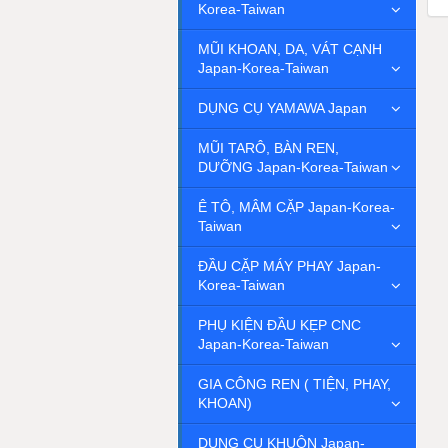
Korea-Taiwan
MŨI KHOAN, DA, VÁT CẠNH
Japan-Korea-Taiwan
DỤNG CỤ YAMAWA Japan
MŨI TARÔ, BÀN REN,
DƯỠNG Japan-Korea-Taiwan
Ê TÔ, MÂM CẶP Japan-Korea-
Taiwan
ĐẦU CẶP MÁY PHAY Japan-
Korea-Taiwan
PHỤ KIỆN ĐẦU KẸP CNC
Japan-Korea-Taiwan
GIA CÔNG REN ( TIỆN, PHAY,
KHOAN)
DỤNG CỤ KHUÔN Japan-