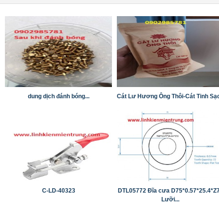
dung dịch đánh bóng...
Cát Lư Hương Ông Thôi-Cát Tinh Sạ
C-LD-40323
DTL05772 Đĩa cưa D75*0.57*25.4*Z
Lưỡi...