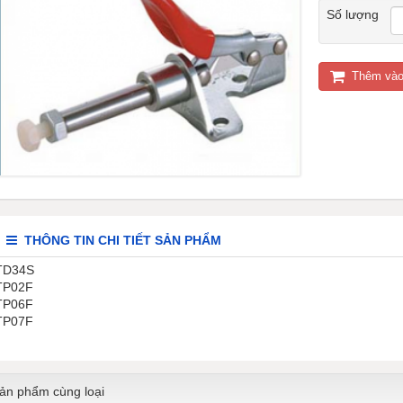
Số lượng
Thêm vào
THÔNG TIN CHI TIẾT SẢN PHẨM
TD34S
TP02F
TP06F
TP07F
ản phẩm cùng loại