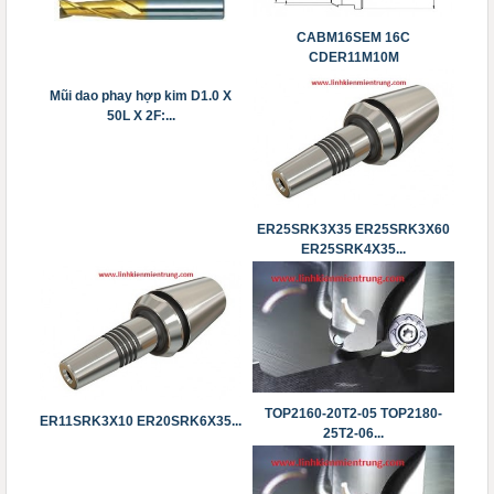
CABM16SEM 16C
CDER11M10M
CDPER11M12M...
Mũi dao phay hợp kim D1.0 X
50L X 2F:...
ER25SRK3X35 ER25SRK3X60
ER25SRK4X35...
TOP2160-20T2-05 TOP2180-
ER11SRK3X10 ​​​​​​​ER20SRK6X35...
25T2-06...