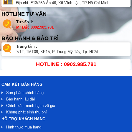
Địa chỉ: E13/25A Ấp 46, Xã Vĩnh Lộc, TP Hồ Chí Minh
HOTLINE TƯ VẤN
Tư vấn 1:
Mr Đức
0902.985.781
BẢO HÀNH & BẢO TRÌ
Trung tâm :
7/12, TMT09, KP15, P. Trung Mỹ Tây, Tp. HCM
HOTLINE : 0902.985.781
CAM KẾT BÁN HÀNG
Sản phẩm chính hãng
Bảo hành lâu dài
Chính xác, minh bạch về giá
Không phát sinh thu phí
HỖ TRỢ KHÁCH HÀNG
Hình thức mua hàng