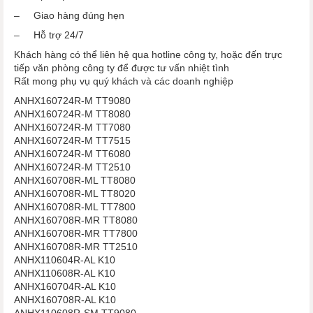
– Giao hàng đúng hẹn
– Hỗ trợ 24/7
Khách hàng có thể liên hệ qua hotline công ty, hoặc đến trực
tiếp văn phòng công ty để được tư vấn nhiệt tình
Rất mong phụ vụ quý khách và các doanh nghiệp
ANHX160724R-M TT9080
ANHX160724R-M TT8080
ANHX160724R-M TT7080
ANHX160724R-M TT7515
ANHX160724R-M TT6080
ANHX160724R-M TT2510
ANHX160708R-ML TT8080
ANHX160708R-ML TT8020
ANHX160708R-ML TT7800
ANHX160708R-MR TT8080
ANHX160708R-MR TT7800
ANHX160708R-MR TT2510
ANHX110604R-AL K10
ANHX110608R-AL K10
ANHX160704R-AL K10
ANHX160708R-AL K10
ANHX110608R-SM TT9080