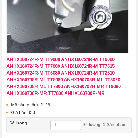
ANHX160724R-M TT9080 ANHX160724R-M TT8080
ANHX160724R-M TT7080 ANHX160724R-M TT7515
ANHX160724R-M TT6080 ANHX160724R-M TT2510
ANHX160708R-ML TT8080 ANHX160708R-ML TT8020
ANHX160708R-ML TT7800 ANHX160708R-MR TT8080
ANHX160708R-MR TT7800 ANHX160708R-MR
Mã sản phẩm: 2199
Giá bán: 0 đ
Số lượng
Số lượng:
1
Sản phẩm