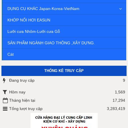
DỤNG CỤ KHÁC Japan-Korea-VietNam
KHỚP NỐI HƠI EASUN
Lưỡi cưa Nhôm-Lưỡi cưa Gỗ
SẢN PHẨM NGÀNH GIAO THÔNG ,XÂY DỰNG.
Cát
THỐNG KÊ TRUY CẬP
Đang truy cập
9
Hôm nay
1,569
Tháng hiện tại
17,294
Tổng lượt truy cập
3,283,419