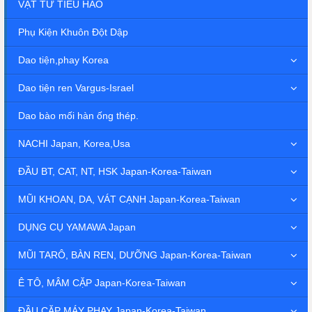
VẬT TƯ TIÊU HAO
Phụ Kiện Khuôn Đột Dập
Dao tiện,phay Korea
Dao tiện ren Vargus-Israel
Dao bào mối hàn ống thép.
NACHI Japan, Korea,Usa
ĐẦU BT, CAT, NT, HSK Japan-Korea-Taiwan
MŨI KHOAN, DA, VÁT CẠNH Japan-Korea-Taiwan
DỤNG CỤ YAMAWA Japan
MŨI TARÔ, BÀN REN, DƯỠNG Japan-Korea-Taiwan
Ê TÔ, MÂM CẶP Japan-Korea-Taiwan
ĐẦU CẶP MÁY PHAY Japan-Korea-Taiwan