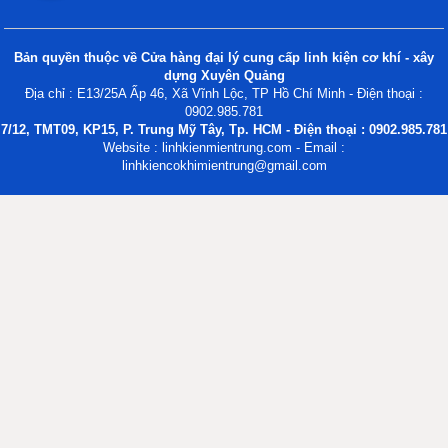
Bản quyền thuộc về Cửa hàng đại lý cung cấp linh kiện cơ khí - xây
dựng Xuyên Quảng
Địa chỉ : E13/25A Ấp 46, Xã Vĩnh Lộc, TP Hồ Chí Minh - Điện thoại :
0902.985.781
7/12, TMT09, KP15, P. Trung Mỹ Tây, Tp. HCM - Điện thoại : 0902.985.781
Website : linhkienmientrung.com - Email :
linhkiencokhimientrung@gmail.com