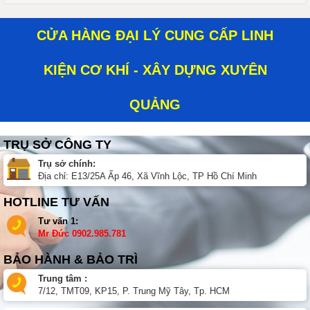
CỬA HÀNG ĐẠI LÝ CUNG CẤP LINH
KIỆN CƠ KHÍ - XÂY DỰNG XUYÊN
QUẢNG
TRỤ SỞ CÔNG TY
Trụ sở chính:
Địa chỉ: E13/25A Ấp 46, Xã Vĩnh Lộc, TP Hồ Chí Minh
HOTLINE TƯ VẤN
Tư vấn 1:
Mr Đức
0902.985.781
BẢO HÀNH & BẢO TRÌ
Trung tâm :
7/12, TMT09, KP15, P. Trung Mỹ Tây, Tp. HCM