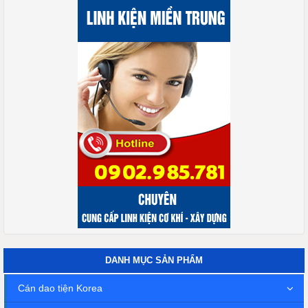
DANH MỤC SẢN PHẨM
Cán dao tiện Korea