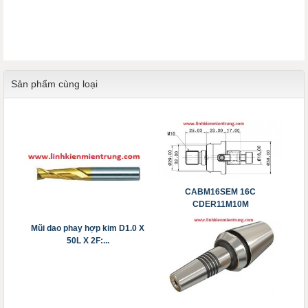
Sản phẩm cùng loại
CABM16SEM 16C
CDER11M10M
CDPER11M12M...
Mũi dao phay hợp kim D1.0 X
50L X 2F:...