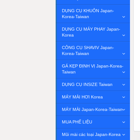
DỤNG CỤ KHUÔN Japan-
Korea-Taiwan
DỤNG CỤ MÁY PHAY Japan-
Korea
CÔNG CỤ SHAVIV Japan-
Korea-Taiwan
GÁ KẸP ĐỊNH VỊ Japan-Korea-
Taiwan
DỤNG CỤ INSIZE Taiwan
MÁY MÀI HƠI Korea
MÁY MÀI Japan-Korea-Taiwan
MUA PHẾ LIỆU
Mũi mài các loại Japan-Korea