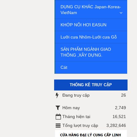
DỤNG CỤ KHÁC Japan-Korea-
VietNam
KHỚP NỐI HƠI EASUN
Lưỡi cưa Nhôm-Lưỡi cưa Gỗ
SẢN PHẨM NGÀNH GIAO
THÔNG ,XÂY DỰNG.
Cát
THỐNG KÊ TRUY CẬP
Đang truy cập
26
Hôm nay
2,749
Tháng hiện tại
16,521
Tổng lượt truy cập
3,282,646