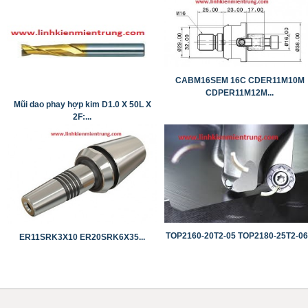
CABM16SEM 16C CDER11M10M
CDPER11M12M...
Mũi dao phay hợp kim D1.0 X 50L X
2F:...
TOP2160-20T2-05 TOP2180-25T2-06.
ER11SRK3X10 ​​​​​​​ER20SRK6X35...