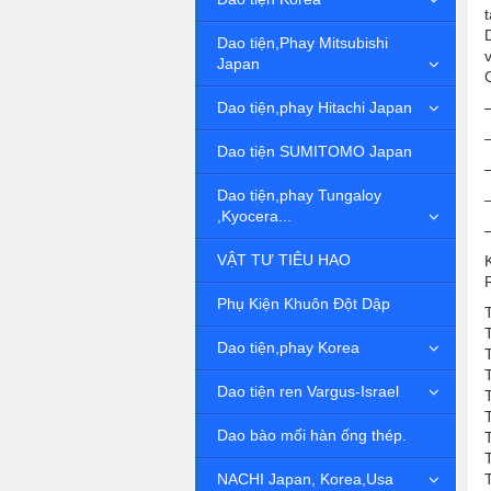
Dao tiện,Phay Mitsubishi
Japan
Dao tiện,phay Hitachi Japan
Dao tiện SUMITOMO Japan
Dao tiện,phay Tungaloy
,Kyocera...
VẬT TƯ TIÊU HAO
Phụ Kiện Khuôn Đột Dập
Dao tiện,phay Korea
Dao tiện ren Vargus-Israel
Dao bào mối hàn ống thép.
NACHI Japan, Korea,Usa