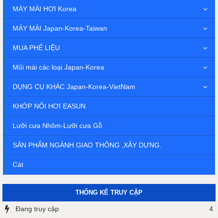
MÁY MÀI HƠI Korea
MÁY MÀI Japan-Korea-Taiwan
MUA PHẾ LIỆU
Mũi mài các loại Japan-Korea
DỤNG CỤ KHÁC Japan-Korea-VietNam
KHỚP NỐI HƠI EASUN
Lưỡi cưa Nhôm-Lưỡi cưa Gỗ
SẢN PHẨM NGÀNH GIAO THÔNG ,XÂY DỰNG.
Cát
THỐNG KÊ TRUY CẬP
Đang truy cập
4