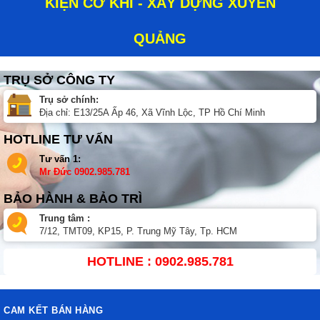
KIỆN CƠ KHÍ - XÂY DỰNG XUYÊN
QUẢNG
TRỤ SỞ CÔNG TY
Trụ sở chính:
Địa chỉ: E13/25A Ấp 46, Xã Vĩnh Lộc, TP Hồ Chí Minh
HOTLINE TƯ VẤN
Tư vấn 1:
Mr Đức
0902.985.781
BẢO HÀNH & BẢO TRÌ
Trung tâm :
7/12, TMT09, KP15, P. Trung Mỹ Tây, Tp. HCM
HOTLINE : 0902.985.781
CAM KẾT BÁN HÀNG