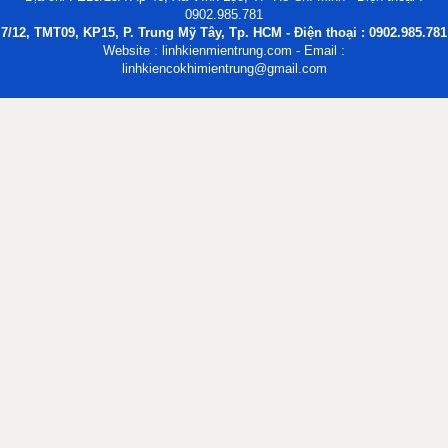
0902.985.781
7/12, TMT09, KP15, P. Trung Mỹ Tây, Tp. HCM - Điện thoại : 0902.985.781
Website : linhkienmientrung.com - Email :
linhkiencokhimientrung@gmail.com