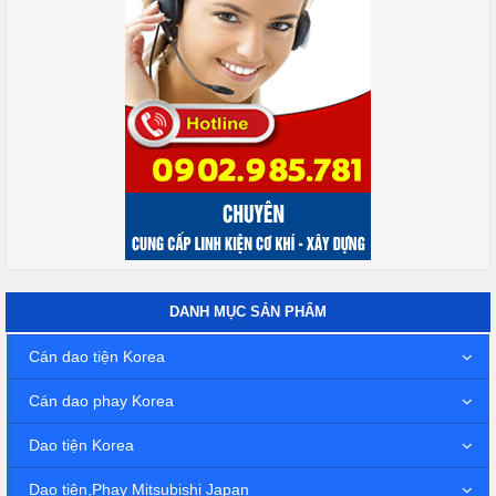
DANH MỤC SẢN PHẨM
Cán dao tiện Korea
Cán dao phay Korea
Dao tiện Korea
Dao tiện,Phay Mitsubishi Japan