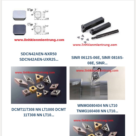
SDCN42AEN-NXR50
SINR 0612S-06E, SINR 0816S-
SDCN42AEN-UXR25...
08E, SINR...
WNMG080404 NN LT10
DCMT11T308 NN LT1000 DCMT
TNMG160408 NN LT10...
11T308 NN LT10...