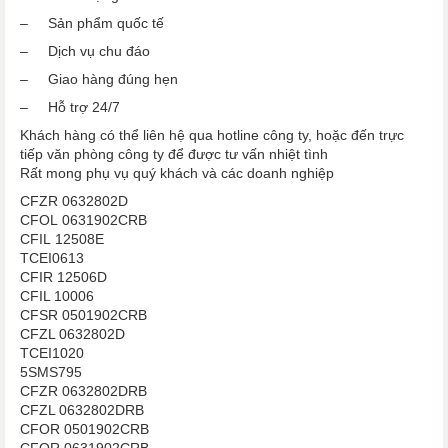
– Sản phẩm quốc tế
– Dịch vụ chu đáo
– Giao hàng đúng hẹn
– Hỗ trợ 24/7
Khách hàng có thể liên hệ qua hotline công ty, hoặc đến trực
tiếp văn phòng công ty để được tư vấn nhiệt tình
Rất mong phụ vụ quý khách và các doanh nghiệp
CFZR 0632802D
CFOL 0631902CRB
CFIL 12508E
TCEI0613
CFIR 12506D
CFIL 10006
CFSR 0501902CRB
CFZL 0632802D
TCEI1020
5SMS795
CFZR 0632802DRB
CFZL 0632802DRB
CFOR 0501902CRB
CFOR 0631902CRB