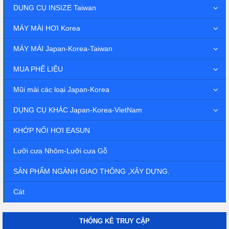
DỤNG CỤ INSIZE Taiwan
MÁY MÀI HƠI Korea
MÁY MÀI Japan-Korea-Taiwan
MUA PHẾ LIỆU
Mũi mài các loại Japan-Korea
DỤNG CỤ KHÁC Japan-Korea-VietNam
KHỚP NỐI HƠI EASUN
Lưỡi cưa Nhôm-Lưỡi cưa Gỗ
SẢN PHẨM NGÀNH GIAO THÔNG ,XÂY DỰNG.
Cát
THỐNG KÊ TRUY CẬP