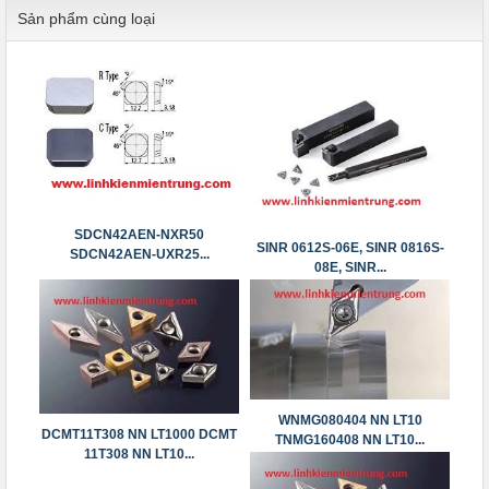
Sản phẩm cùng loại
SDCN42AEN-NXR50
SINR 0612S-06E, SINR 0816S-
SDCN42AEN-UXR25...
08E, SINR...
WNMG080404 NN LT10
DCMT11T308 NN LT1000 DCMT
TNMG160408 NN LT10...
11T308 NN LT10...