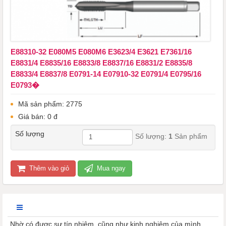
E88310-32 E080M5 E080M6 ​​​​​​​E3623/4 E3621 E7361/16
E8831/4 E8835/16 E8833/8 E8837/16 E8831/2 E8835/8
E8833/4 E8837/8 E0791-14 E07910-32 E0791/4 E0795/16
E0793�
Mã sản phẩm: 2775
Giá bán: 0 đ
Số lượng
Số lượng:
1
Sản phẩm
Thêm vào giỏ
Mua ngay
Nhờ có được sự tín nhiệm, cũng như kinh nghiệm của mình