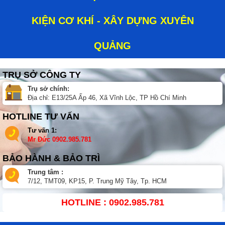
KIỆN CƠ KHÍ - XÂY DỰNG XUYÊN
QUẢNG
TRỤ SỞ CÔNG TY
Trụ sở chính:
Địa chỉ: E13/25A Ấp 46, Xã Vĩnh Lộc, TP Hồ Chí Minh
HOTLINE TƯ VẤN
Tư vấn 1:
Mr Đức
0902.985.781
BẢO HÀNH & BẢO TRÌ
Trung tâm :
7/12, TMT09, KP15, P. Trung Mỹ Tây, Tp. HCM
HOTLINE : 0902.985.781