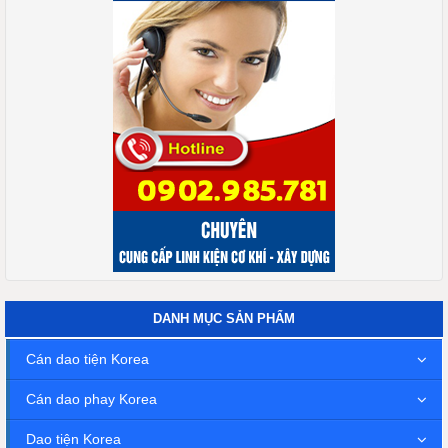
DANH MỤC SẢN PHẨM
Cán dao tiện Korea
Cán dao phay Korea
Dao tiện Korea