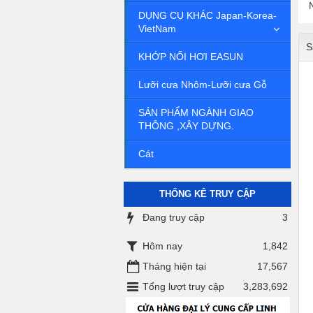
DỤNG CỤ KHÁC Japan-Korea-
VietNam
S
KHỚP NỐI HƠI EASUN
Lưỡi cưa Nhôm-Lưỡi cưa Gỗ
SẢN PHẨM NGÀNH GIAO
THÔNG ,XÂY DỰNG.
Cát
THỐNG KÊ TRUY CẬP
Đang truy cập
3
Hôm nay
1,842
Tháng hiện tại
17,567
Tổng lượt truy cập
3,283,692