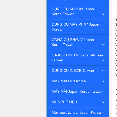
DỤNG CỤ KHUÔN Japan-
Korea-Taiwan
DỤNG CỤ MÁY PHAY Japan-
Korea
CÔNG CỤ SHAVIV Japan-
Korea-Taiwan
GÁ KẸP ĐỊNH VỊ Japan-Korea-
Taiwan
DỤNG CỤ INSIZE Taiwan
MÁY MÀI HƠI Korea
MÁY MÀI Japan-Korea-Taiwan
MUA PHẾ LIỆU
Mũi mài các loại Japan-Korea