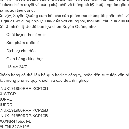
tôi được kiểm duyệt vô cùng chặt chẽ về thông số kỹ thuật, nguồn gốc 
tay người tiêu dùng.
Do vậy, Xuyên Quảng cam kết các sản phẩm mà chúng tôi phân phối và
và giá cả vô cùng hợp lý. Hãy đến với chúng tôi, mọi nhu cầu của quý 
Có rất nhiều lý do để bạn lựa chọn Xuyên Quảng như:
– Chất lượng là niềm tin
– Sản phẩm quốc tế
– Dịch vụ chu đáo
– Giao hàng đúng hẹn
– Hỗ trợ 24/7
Khách hàng có thể liên hệ qua hotline công ty, hoặc đến trực tiếp văn p
Rất mong phụ vụ quý khách và các doanh nghiệp
LNUX191950RRF-KCP10B
SUWTCR
NUFRL
NUFRR
LNUX191950RRF-KCP25B
LNUX191950RRP-KCP10B
WXXNR4455X-FL
WLFNL32CA19S