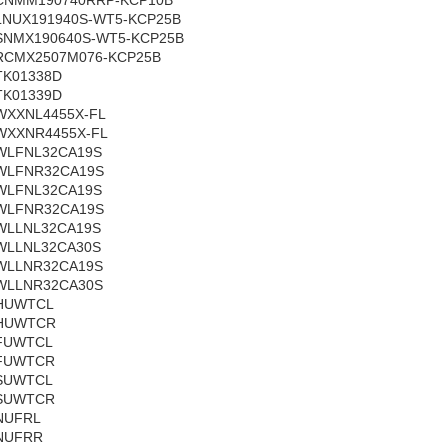
CNMM190740RRP-KCP10B
LNUX191940S-WT5-KCP25B
SNMX190640S-WT5-KCP25B
RCMX2507M076-KCP25B
TK01338D
TK01339D
WXXNL4455X-FL
WXXNR4455X-FL
WLFNL32CA19S
WLFNR32CA19S
WLFNL32CA19S
WLFNR32CA19S
WLLNL32CA19S
WLLNL32CA30S
WLLNR32CA19S
WLLNR32CA30S
HUWTCL
HUWTCR
FUWTCL
FUWTCR
SUWTCL
SUWTCR
NUFRL
NUFRR