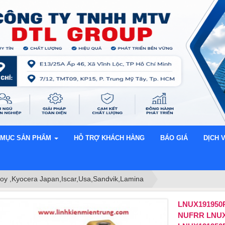
 MỤC SẢN PHẨM
HỖ TRỢ KHÁCH HÀNG
BÁO GIÁ
DỊCH 
loy ,Kyocera Japan,Iscar,Usa,Sandvik,Lamina
LNUX191950
NUFRR LNUX