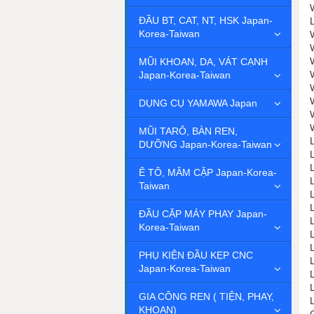
ĐẦU BT, CAT, NT, HSK Japan-
Korea-Taiwan
MŨI KHOAN, DA, VÁT CẠNH
Japan-Korea-Taiwan
DỤNG CỤ YAMAWA Japan
MŨI TARÔ, BÀN REN,
DƯỠNG Japan-Korea-Taiwan
Ê TÔ, MÂM CẶP Japan-Korea-
Taiwan
ĐẦU CẶP MÁY PHAY Japan-
Korea-Taiwan
PHỤ KIỆN ĐẦU KẸP CNC
Japan-Korea-Taiwan
GIA CÔNG REN ( TIỆN, PHAY,
KHOAN)