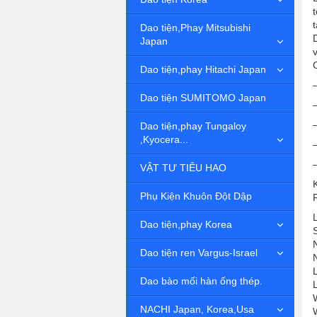
Dao tiện,Phay Mitsubishi
Japan
Dao tiện,phay Hitachi Japan
Dao tiện SUMITOMO Japan
Dao tiện,phay Tungaloy
,Kyocera...
VẬT TƯ TIÊU HAO
Phụ Kiện Khuôn Đột Dập
Dao tiện,phay Korea
Dao tiện ren Vargus-Israel
Dao bào mối hàn ống thép.
NACHI Japan, Korea,Usa