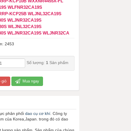
P-KCP10B ​​​​​​​WXXNR4455X-FL
19S WLFNR32CA19S
RRP-KCP25B WLJNL32CA19S
30S WLJNR32CA19S
30S WLJNL32CA19S
30S WLJNR32CA19S WLJNR32CA
m: 2453
Số lượng:
1
Sản phẩm
 giỏ
Mua ngay
vực phân phối
dao cụ cơ khí
. Công ty
ẩm của Korea,Japan. trong đó có dao
ất lượng sản phẩm. Sản phẩm của chúng