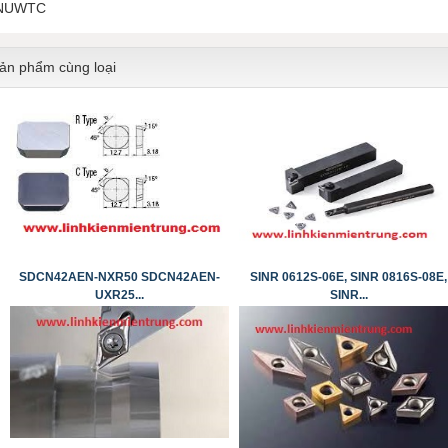
NUWTC
ản phẩm cùng loại
SDCN42AEN-NXR50 SDCN42AEN-
SINR 0612S-06E, SINR 0816S-08E,
UXR25...
SINR...