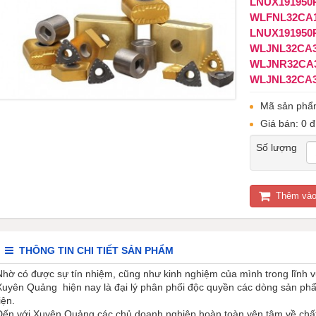
LNUX191950RR
WLFNL32CA
LNUX191950
WLJNL32CA
WLJNR32CA
WLJNL32CA
Mã sản phẩ
Giá bán: 0 đ
Số lượng
Thêm vào
THÔNG TIN CHI TIẾT SẢN PHẨM
Nhờ có được sự tín nhiệm, cũng như kinh nghiệm của mình trong lĩnh 
Xuyên Quảng hiện nay là đại lý phân phối độc quyền các dòng sản ph
iện.
Đến với Xuyên Quảng các chủ doanh nghiệp hoàn toàn yên tâm về ch