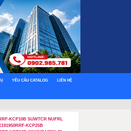
VỤ
YÊU CẦU CATALOG
LIÊN HỆ
RRF-KCP10B SUWTCR NUFRL
191950RRF-KCP25B