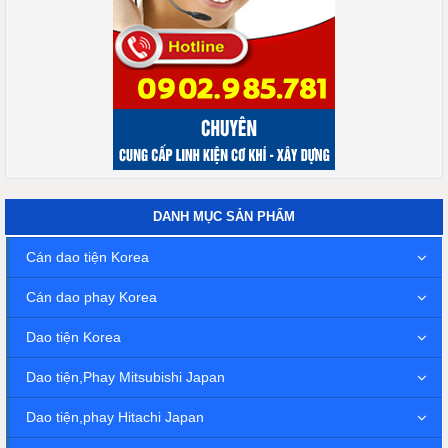
DANH MỤC SẢN PHẨM
Cán dao tiện Korea
Cán dao phay Korea
Dao tiện Korea
Dao tiện,Phay Mitsubishi Japan
Dao tiện,phay Hitachi Japan