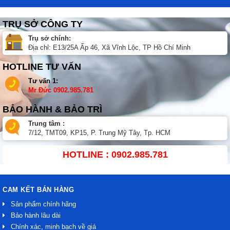
TRỤ SỞ CÔNG TY
Trụ sở chính:
Địa chỉ: E13/25A Ấp 46, Xã Vĩnh Lộc, TP Hồ Chí Minh
HOTLINE TƯ VẤN
Tư vấn 1:
Mr Đức
0902.985.781
BẢO HÀNH & BẢO TRÌ
Trung tâm :
7/12, TMT09, KP15, P. Trung Mỹ Tây, Tp. HCM
HOTLINE : 0902.985.781
CAM KẾT BÁN HÀNG
Sản phẩm chính hãng
Bảo hành lâu dài
Chính xác, minh bạch về giá