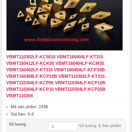
VBMT110302LF-KC5010 VBMT160404LF-KT315 ​​​​​​​
VBMT160412LF-KCK05 VBMT160404LF-KCM35
VBMT160402LF-KT315 VBMT160404LF-KCP10B
VBMT160408LF-KCP10B VBMT110302LF-KT315
VBMT110304LF-KCP05 VBMT110304LF-KCP10B
VBMT110304LF-KCP10 VBMT110304LF-KCP25B
VBMT110304
Mã sản phẩm: 2438
Giá bán: 0 đ
Số lượng
Số lượng:
1
Sản phẩm