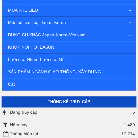
MUA PHẾ LIỆU
Mũi mài các loại Japan-Korea
DỤNG CỤ KHÁC Japan-Korea-VietNam
KHỚP NỐI HƠI EASUN
Lưỡi cưa Nhôm-Lưỡi cưa Gỗ
SẢN PHẨM NGÀNH GIAO THÔNG ,XÂY DỰNG.
Cát
THỐNG KÊ TRUY CẬP
Đang truy cập
6
Hôm nay
1,489
Tháng hiện tại
17,214