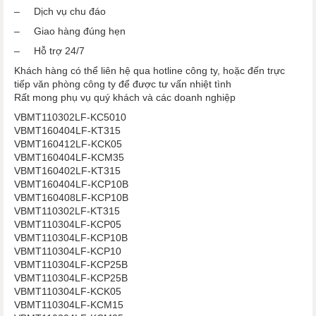
– Dịch vụ chu đáo
– Giao hàng đúng hẹn
– Hỗ trợ 24/7
Khách hàng có thể liên hệ qua hotline công ty, hoặc đến trực
tiếp văn phòng công ty để được tư vấn nhiệt tình
Rất mong phụ vụ quý khách và các doanh nghiệp
VBMT110302LF-KC5010
VBMT160404LF-KT315
VBMT160412LF-KCK05
VBMT160404LF-KCM35
VBMT160402LF-KT315
VBMT160404LF-KCP10B
VBMT160408LF-KCP10B
VBMT110302LF-KT315
VBMT110304LF-KCP05
VBMT110304LF-KCP10B
VBMT110304LF-KCP10
VBMT110304LF-KCP25B
VBMT110304LF-KCP25B
VBMT110304LF-KCK05
VBMT110304LF-KCM15