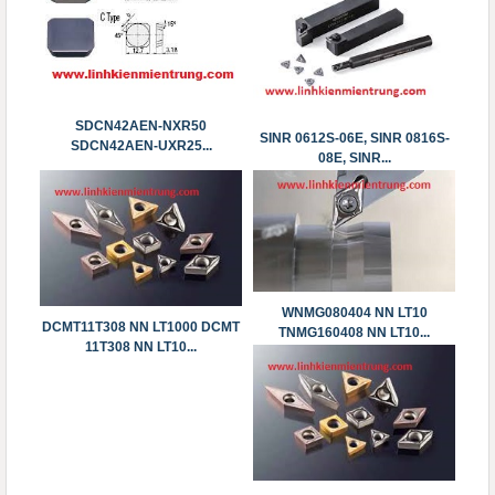
SDCN42AEN-NXR50
SINR 0612S-06E, SINR 0816S-
SDCN42AEN-UXR25...
08E, SINR...
WNMG080404 NN LT10
DCMT11T308 NN LT1000 DCMT
TNMG160408 NN LT10...
11T308 NN LT10...