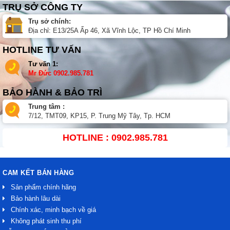
TRỤ SỞ CÔNG TY
Trụ sở chính:
Địa chỉ: E13/25A Ấp 46, Xã Vĩnh Lộc, TP Hồ Chí Minh
HOTLINE TƯ VẤN
Tư vấn 1:
Mr Đức
0902.985.781
BẢO HÀNH & BẢO TRÌ
Trung tâm :
7/12, TMT09, KP15, P. Trung Mỹ Tây, Tp. HCM
HOTLINE : 0902.985.781
CAM KẾT BÁN HÀNG
Sản phẩm chính hãng
Bảo hành lâu dài
Chính xác, minh bạch về giá
Không phát sinh thu phí