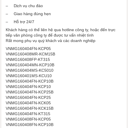
– Dịch vụ chu đáo
– Giao hàng đúng hẹn
– Hỗ trợ 24/7
Khách hàng có thể liên hệ qua hotline công ty, hoặc đến trực
tiếp văn phòng công ty để được tư vấn nhiệt tình
Rất mong phụ vụ quý khách và các doanh nghiệp
VNMG160404FN-KCP05
VNMG160408MR-KCM15B
VNMG160408FP-KT315
VNMG160404MN-KCP10B
VNMG160404MS-KC5010
VNMG160401MS-KCU10
VNMG160404FN-KCP10B
VNMG160404FN-KCP10
VNMG160404FN-KCP25B
VNMG160404FN-KCP25
VNMG160404FN-KCK05
VNMG160404FN-KCK15B
VNMG160404FN-KT315
VNMG160408FN-KCP05
VNMG160408FN-KCP10B