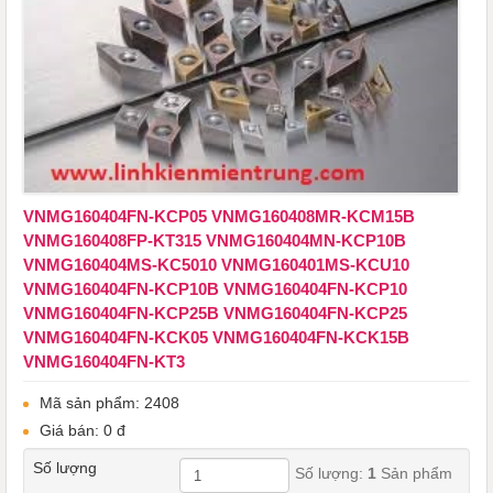
VNMG160404FN-KCP05 VNMG160408MR-KCM15B
VNMG160408FP-KT315 VNMG160404MN-KCP10B
VNMG160404MS-KC5010 VNMG160401MS-KCU10
VNMG160404FN-KCP10B VNMG160404FN-KCP10
VNMG160404FN-KCP25B VNMG160404FN-KCP25
VNMG160404FN-KCK05 VNMG160404FN-KCK15B
VNMG160404FN-KT3
Mã sản phẩm: 2408
Giá bán: 0 đ
Số lượng
Số lượng:
1
Sản phẩm