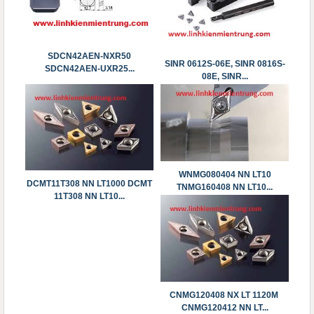
SDCN42AEN-NXR50
SINR 0612S-06E, SINR 0816S-
SDCN42AEN-UXR25...
08E, SINR...
WNMG080404 NN LT10
DCMT11T308 NN LT1000 DCMT
TNMG160408 NN LT10...
11T308 NN LT10...
CNMG120408 NX LT 1120M
CNMG120412 NN LT...