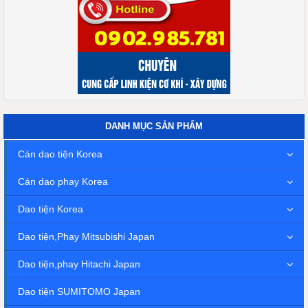
DANH MỤC SẢN PHẨM
Cán dao tiện Korea
Cán dao phay Korea
Dao tiện Korea
Dao tiện,Phay Mitsubishi Japan
Dao tiện,phay Hitachi Japan
Dao tiện SUMITOMO Japan