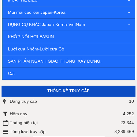
Mũi mài các loại Japan-Korea
DỤNG CỤ KHÁC Japan-Korea-VietNam
KHỚP NỐI HƠI EASUN
Lưỡi cưa Nhôm-Lưỡi cưa Gỗ
SẢN PHẨM NGÀNH GIAO THÔNG ,XÂY DỰNG.
Cát
THỐNG KÊ TRUY CẬP
Đang truy cập
10
Hôm nay
4,252
Tháng hiện tại
23,344
Tổng lượt truy cập
3,289,469