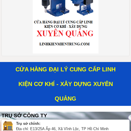
CỬA HÀNG ĐẠI LÝ CUNG CẤP LINH
KIỆN CƠ KHÍ - XÂY DỰNG XUYÊN
QUẢNG
TRỤ SỞ CÔNG TY
Trụ sở chính:
Địa chỉ: E13/25A Ấp 46, Xã Vĩnh Lộc, TP Hồ Chí Minh