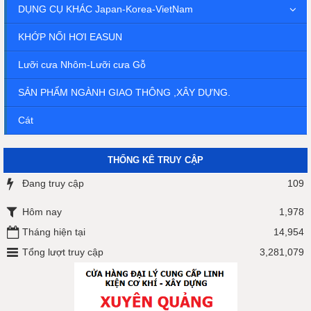
DỤNG CỤ KHÁC Japan-Korea-VietNam
KHỚP NỐI HƠI EASUN
Lưỡi cưa Nhôm-Lưỡi cưa Gỗ
SẢN PHẨM NGÀNH GIAO THÔNG ,XÂY DỰNG.
Cát
THỐNG KÊ TRUY CẬP
Đang truy cập
109
Hôm nay
1,978
Tháng hiện tại
14,954
Tổng lượt truy cập
3,281,079