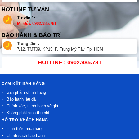
HOTLINE TƯ VẤN
Tư vấn 1:
Mr Đức
0902.985.781
BẢO HÀNH & BẢO TRÌ
Trung tâm :
7/12, TMT09, KP15, P. Trung Mỹ Tây, Tp. HCM
HOTLINE : 0902.985.781
CAM KẾT BÁN HÀNG
Sản phẩm chính hãng
Bảo hành lâu dài
Chính xác, minh bạch về giá
Không phát sinh thu phí
HỖ TRỢ KHÁCH HÀNG
Hình thức mua hàng
Chính sách bảo hành