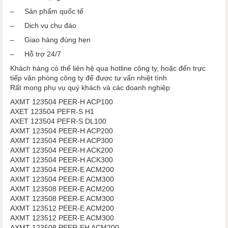
– Sản phẩm quốc tế
– Dịch vụ chu đáo
– Giao hàng đúng hẹn
– Hỗ trợ 24/7
Khách hàng có thể liên hệ qua hotline công ty, hoặc đến trực
tiếp văn phòng công ty để được tư vấn nhiệt tình
Rất mong phụ vụ quý khách và các doanh nghiệp
AXMT 123504 PEER-H ACP100
AXET 123504 PEFR-S H1
AXET 123504 PEFR-S DL100
AXMT 123504 PEER-H ACP200
AXMT 123504 PEER-H ACP300
AXMT 123504 PEER-H ACK200
AXMT 123504 PEER-H ACK300
AXMT 123504 PEER-E ACM200
AXMT 123504 PEER-E ACM300
AXMT 123508 PEER-E ACM200
AXMT 123508 PEER-E ACM300
AXMT 123512 PEER-E ACM200
AXMT 123512 PEER-E ACM300
AXMT 123508 PEER-EH ACM200