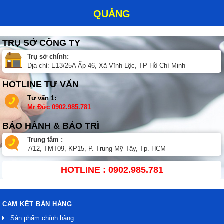
QUẢNG
TRỤ SỞ CÔNG TY
Trụ sở chính:
Địa chỉ: E13/25A Ấp 46, Xã Vĩnh Lộc, TP Hồ Chí Minh
HOTLINE TƯ VẤN
Tư vấn 1:
Mr Đức
0902.985.781
BẢO HÀNH & BẢO TRÌ
Trung tâm :
7/12, TMT09, KP15, P. Trung Mỹ Tây, Tp. HCM
HOTLINE : 0902.985.781
CAM KẾT BÁN HÀNG
Sản phẩm chính hãng