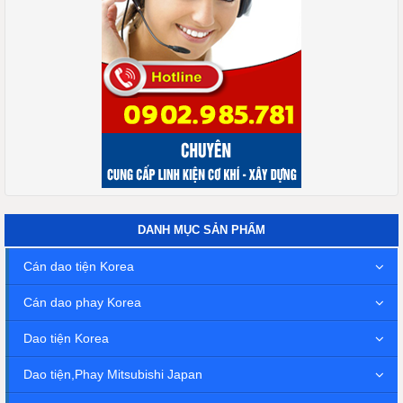
DANH MỤC SẢN PHẨM
Cán dao tiện Korea
Cán dao phay Korea
Dao tiện Korea
Dao tiện,Phay Mitsubishi Japan