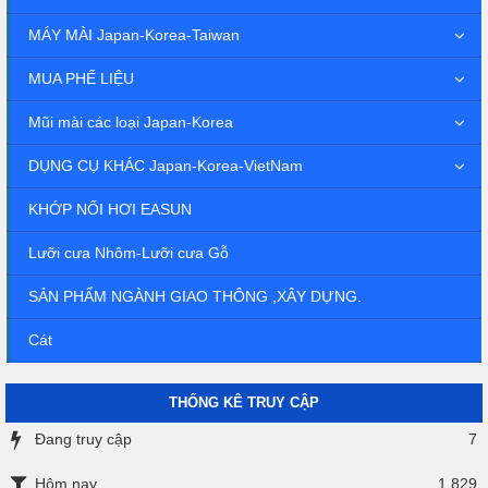
MÁY MÀI Japan-Korea-Taiwan
MUA PHẾ LIỆU
Mũi mài các loại Japan-Korea
DỤNG CỤ KHÁC Japan-Korea-VietNam
KHỚP NỐI HƠI EASUN
Lưỡi cưa Nhôm-Lưỡi cưa Gỗ
SẢN PHẨM NGÀNH GIAO THÔNG ,XÂY DỰNG.
Cát
THỐNG KÊ TRUY CẬP
Đang truy cập
7
Hôm nay
1,829