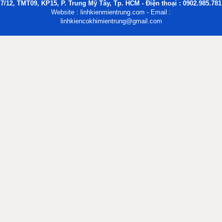
7/12, TMT09, KP15, P. Trung Mỹ Tây, Tp. HCM - Điện thoại : 0902.985.781
Website : linhkienmientrung.com - Email :
linhkiencokhimientrung@gmail.com