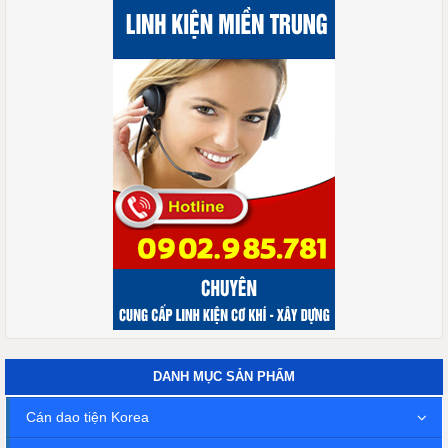
DANH MỤC SẢN PHẨM
Cán dao tiện Korea