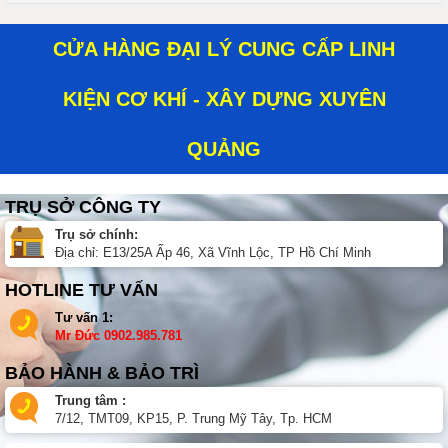
CỬA HÀNG ĐẠI LÝ CUNG CẤP LINH
KIỆN CƠ KHÍ - XÂY DỰNG XUYÊN
QUẢNG
TRỤ SỞ CÔNG TY
Trụ sở chính:
Địa chỉ: E13/25A Ấp 46, Xã Vĩnh Lộc, TP Hồ Chí Minh
HOTLINE TƯ VẤN
Tư vấn 1:
Mr Đức
0902.985.781
BẢO HÀNH & BẢO TRÌ
Trung tâm :
7/12, TMT09, KP15, P. Trung Mỹ Tây, Tp. HCM