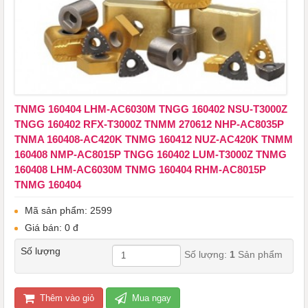
TNMG 160404 LHM-AC6030M TNGG 160402 NSU-T3000Z
TNGG 160402 RFX-T3000Z ​​​​​​​TNMM 270612 NHP-AC8035P
TNMA 160408-AC420K TNMG 160412 NUZ-AC420K TNMM
160408 NMP-AC8015P TNGG 160402 LUM-T3000Z TNMG
160408 LHM-AC6030M TNMG 160404 RHM-AC8015P
TNMG 160404
Mã sản phẩm: 2599
Giá bán: 0 đ
Số lượng
Số lượng:
1
Sản phẩm
Thêm vào giỏ
Mua ngay