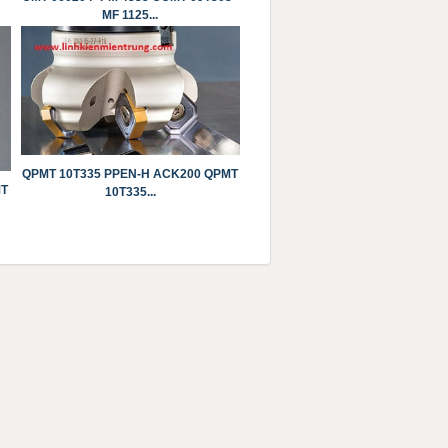
MF 1125...
QPMT 10T335 PPEN-H ACK200 QPMT
MT
10T335...