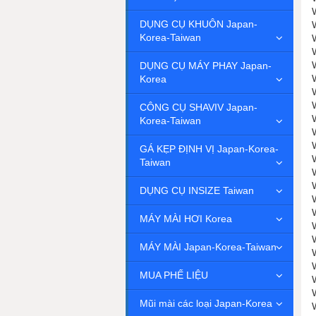
DỤNG CỤ KHUÔN Japan-
Korea-Taiwan
DỤNG CỤ MÁY PHAY Japan-
Korea
CÔNG CỤ SHAVIV Japan-
Korea-Taiwan
GÁ KẸP ĐỊNH VỊ Japan-Korea-
Taiwan
DỤNG CỤ INSIZE Taiwan
MÁY MÀI HƠI Korea
MÁY MÀI Japan-Korea-Taiwan
MUA PHẾ LIỆU
Mũi mài các loại Japan-Korea