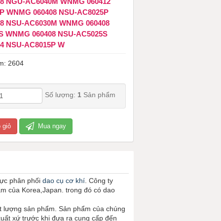
NGU-AC6040M ​​​​​​​WNMG 060412
P WNMG 060408 NSU-AC8025P
8 NSU-AC6030M WNMG 060408
S WNMG 060408 NSU-AC5025S
4 NSU-AC8015P W
m: 2604
Số lượng:
1
Sản phẩm
 giỏ
Mua ngay
vực phân phối
dao cụ cơ khí
. Công ty
ẩm của Korea,Japan. trong đó có dao
ất lượng sản phẩm. Sản phẩm của chúng
xuất xứ trước khi đưa ra cung cấp đến