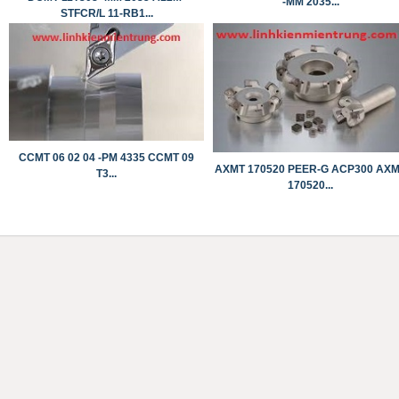
-MM 2035...
STFCR/L 11-RB1...
CCMT 06 02 04 -PM 4335 ​​​​​​​CCMT 09
AXMT 170520 PEER-G ACP300 AX
T3...
170520...