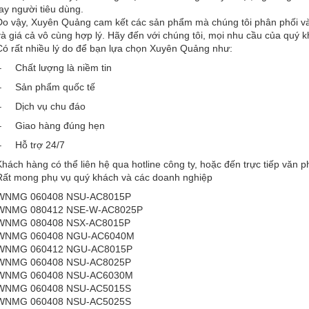
tay người tiêu dùng.
Do vậy, Xuyên Quảng cam kết các sản phẩm mà chúng tôi phân phối và
và giá cả vô cùng hợp lý. Hãy đến với chúng tôi, mọi nhu cầu của quý 
Có rất nhiều lý do để bạn lựa chọn Xuyên Quảng như:
– Chất lượng là niềm tin
– Sản phẩm quốc tế
– Dịch vụ chu đáo
– Giao hàng đúng hẹn
– Hỗ trợ 24/7
Khách hàng có thể liên hệ qua hotline công ty, hoặc đến trực tiếp văn p
Rất mong phụ vụ quý khách và các doanh nghiệp
WNMG 060408 NSU-AC8015P
WNMG 080412 NSE-W-AC8025P
WNMG 080408 NSX-AC8015P
WNMG 060408 NGU-AC6040M
​​​​​​​WNMG 060412 NGU-AC8015P
WNMG 060408 NSU-AC8025P
WNMG 060408 NSU-AC6030M
WNMG 060408 NSU-AC5015S
WNMG 060408 NSU-AC5025S