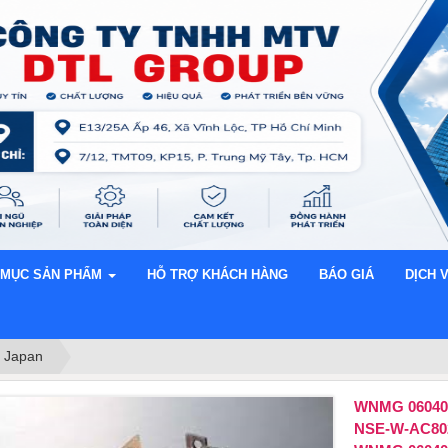
 MỤC SẢN PHẨM
HỖ TRỢ KHÁCH HÀNG
BÁO GIÁ
DỊCH 
 Japan
WNMG 06040
NSE-W-AC80