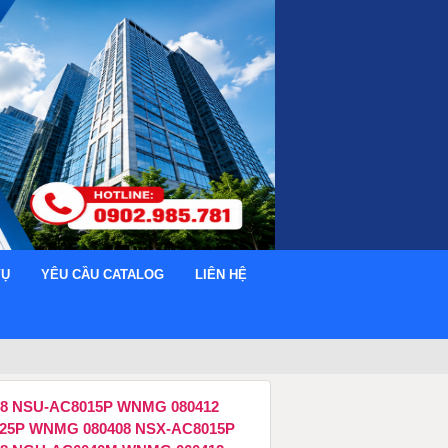
VỤ
YÊU CẦU CATALOG
LIÊN HỆ
8 NSU-AC8015P WNMG 080412
25P WNMG 080408 NSX-AC8015P