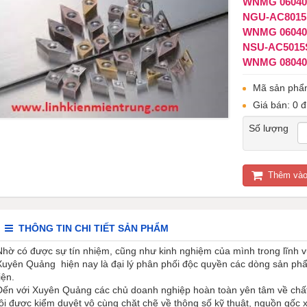
WNMG 060408 
NGU-AC8015
WNMG 06040
NSU-AC5015
WNMG 08040
Mã sản phẩ
Giá bán: 0 đ
Số lượng
Thêm vào
THÔNG TIN CHI TIẾT SẢN PHẨM
Nhờ có được sự tín nhiệm, cũng như kinh nghiệm của mình trong lĩnh 
Xuyên Quảng hiện nay là đại lý phân phối độc quyền các dòng sản ph
iện.
Đến với Xuyên Quảng các chủ doanh nghiệp hoàn toàn yên tâm về ch
tôi được kiểm duyệt vô cùng chặt chẽ về thông số kỹ thuật, nguồn gốc 