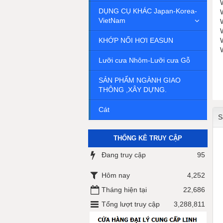
DỤNG CỤ KHÁC Japan-Korea-
VietNam
KHỚP NỐI HƠI EASUN
Lưỡi cưa Nhôm-Lưỡi cưa Gỗ
SẢN PHẨM NGÀNH GIAO
THÔNG ,XÂY DỰNG.
Cát
S
THỐNG KÊ TRUY CẬP
Đang truy cập
95
Hôm nay
4,252
Tháng hiện tại
22,686
Tổng lượt truy cập
3,288,811