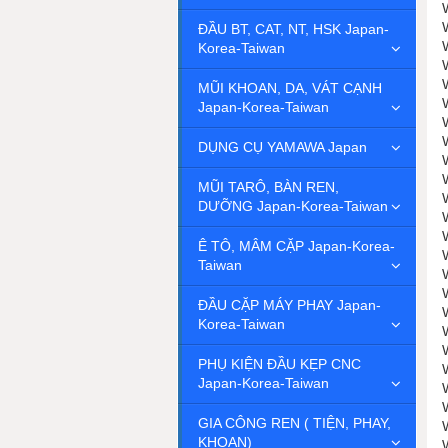
ĐẦU BT, CAT, NT, HSK Japan-
Korea-Taiwan
MŨI KHOAN, DA, VÁT CẠNH
Japan-Korea-Taiwan
DỤNG CỤ YAMAWA Japan
MŨI TARÔ, BÀN REN,
DƯỠNG Japan-Korea-Taiwan
Ê TÔ, MÂM CẶP Japan-Korea-
Taiwan
ĐẦU CẶP MÁY PHAY Japan-
Korea-Taiwan
PHỤ KIỆN ĐẦU KẸP CNC
Japan-Korea-Taiwan
GIA CÔNG REN ( TIỆN, PHAY,
KHOAN)