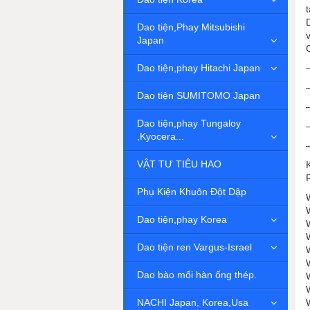
Dao tiện,Phay Mitsubishi
Japan
Dao tiện,phay Hitachi Japan
Dao tiện SUMITOMO Japan
Dao tiện,phay Tungaloy
,Kyocera...
VẬT TƯ TIÊU HAO
Phụ Kiện Khuôn Đột Dập
Dao tiện,phay Korea
Dao tiện ren Vargus-Israel
Dao bào mối hàn ống thép.
NACHI Japan, Korea,Usa