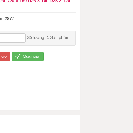
120 D20 X 150 D25 X 100 D25 X 120
m: 2977
Số lượng:
1
Sản phẩm
 giỏ
Mua ngay