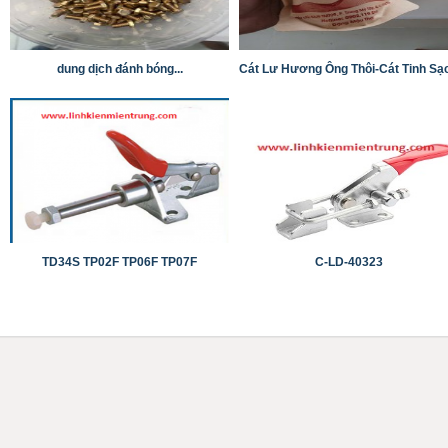
dung dịch đánh bóng...
Cát Lư Hương Ông Thôi-Cát Tinh Sạ
TD34S TP02F TP06F TP07F
C-LD-40323