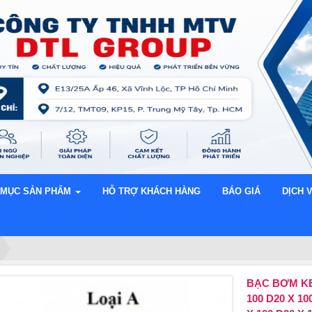
 MỤC SẢN PHẨM
HỖ TRỢ KHÁCH HÀNG
BÁO GIÁ
DỊCH 
BẠC BƠM KEO
100 ​​​​​​​D20