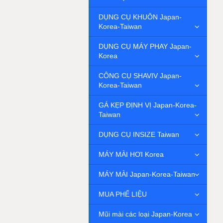
DỤNG CỤ KHUÔN Japan-
Korea-Taiwan
DỤNG CỤ MÁY PHAY Japan-
Korea
CÔNG CỤ SHAVIV Japan-
Korea-Taiwan
GÁ KẸP ĐỊNH VỊ Japan-Korea-
Taiwan
DỤNG CỤ INSIZE Taiwan
MÁY MÀI HƠI Korea
MÁY MÀI Japan-Korea-Taiwan
MUA PHẾ LIỆU
Mũi mài các loại Japan-Korea