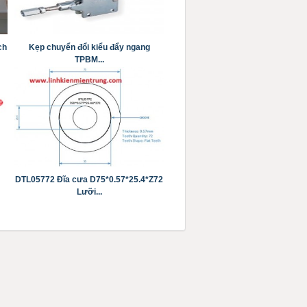
ch
Kẹp chuyển đổi kiểu đẩy ngang
TPBM...
DTL05772 Đĩa cưa D75*0.57*25.4*Z72
Lưỡi...