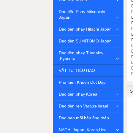
Dao tiện,Phay Mitsubishi
Japan
Dao tiện,phay Hitachi Japan
Dao tiện SUMITOMO Japan
Dao tiện,phay Tungaloy
,Kyocera...
VẬT TƯ TIÊU HAO
Phụ Kiện Khuôn Đột Dập
S
Dao tiện,phay Korea
Dao tiện ren Vargus-Israel
Dao bào mối hàn ống thép.
NACHI Japan, Korea,Usa