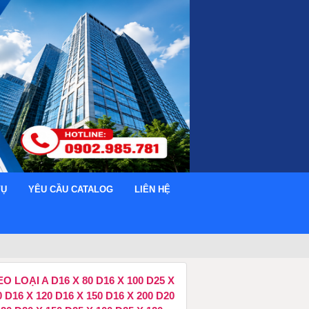
VỤ
YÊU CẦU CATALOG
LIÊN HỆ
 LOẠI A D16 X 80 D16 X 100 D25 X
 X 100 D16 X 120 D16 X 150 D16 X 200 D20