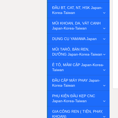
ĐẦU BT, CAT, NT, HSK Japan-
Korea-Taiwan
MŨI KHOAN, DA, VÁT CẠNH
Japan-Korea-Taiwan
DỤNG CỤ YAMAWA Japan
MŨI TARÔ, BÀN REN,
DƯỠNG Japan-Korea-Taiwan
Ê TÔ, MÂM CẶP Japan-Korea-
Taiwan
ĐẦU CẶP MÁY PHAY Japan-
Korea-Taiwan
PHỤ KIỆN ĐẦU KẸP CNC
Japan-Korea-Taiwan
GIA CÔNG REN ( TIỆN, PHAY,
KHOAN)