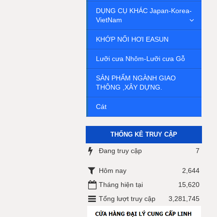
DỤNG CỤ KHÁC Japan-Korea-
VietNam
KHỚP NỐI HƠI EASUN
Lưỡi cưa Nhôm-Lưỡi cưa Gỗ
SẢN PHẨM NGÀNH GIAO
THÔNG ,XÂY DỰNG.
Cát
THỐNG KÊ TRUY CẬP
Đang truy cập
7
Hôm nay
2,644
Tháng hiện tại
15,620
Tổng lượt truy cập
3,281,745