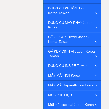
DỤNG CỤ KHUÔN Japan-
Korea-Taiwan
DỤNG CỤ MÁY PHAY Japan-
Korea
CÔNG CỤ SHAVIV Japan-
Korea-Taiwan
GÁ KẸP ĐỊNH VỊ Japan-Korea-
Taiwan
DỤNG CỤ INSIZE Taiwan
MÁY MÀI HƠI Korea
MÁY MÀI Japan-Korea-Taiwan
MUA PHẾ LIỆU
Mũi mài các loại Japan-Korea