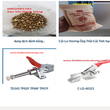
dung dịch đánh bóng...
Cát Lư Hương Ông Thôi-Cát Tinh Sạ
TD34S TP02F TP06F TP07F
C-LD-40323