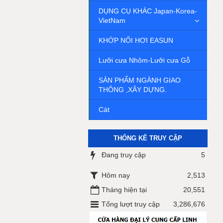
DỤNG CỤ KHÁC Japan-Korea-
VietNam
KHỚP NỐI HƠI EASUN
Lưỡi cưa Nhôm-Lưỡi cưa Gỗ
SẢN PHẨM NGÀNH GIAO
THÔNG ,XÂY DỰNG.
Cát
THỐNG KÊ TRUY CẬP
Đang truy cập
5
Hôm nay
2,513
Tháng hiện tại
20,551
Tổng lượt truy cập
3,286,676