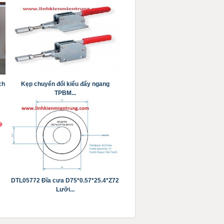
ch
Kẹp chuyển đổi kiểu đẩy ngang
TPBM...
DTL05772 Đĩa cưa D75*0.57*25.4*Z72
Lưỡi...