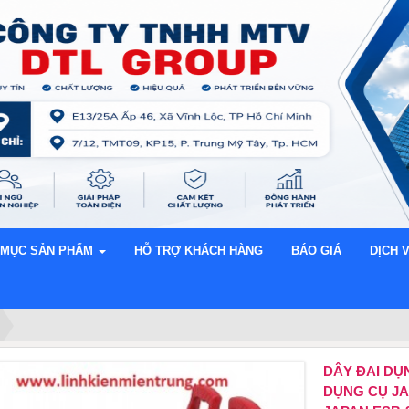
 MỤC SẢN PHẨM
HỖ TRỢ KHÁCH HÀNG
BÁO GIÁ
DỊCH 
DÂY ĐAI DỤ
DỤNG CỤ JA