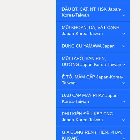
ĐẦU BT, CAT, NT, HSK Japan-
Korea-Taiwan
MŨI KHOAN, DA, VÁT CẠNH
Japan-Korea-Taiwan
DỤNG CỤ YAMAWA Japan
MŨI TARÔ, BÀN REN,
DƯỠNG Japan-Korea-Taiwan
Ê TÔ, MÂM CẶP Japan-Korea-
Taiwan
ĐẦU CẶP MÁY PHAY Japan-
Korea-Taiwan
PHỤ KIỆN ĐẦU KẸP CNC
Japan-Korea-Taiwan
GIA CÔNG REN ( TIỆN, PHAY,
KHOAN)