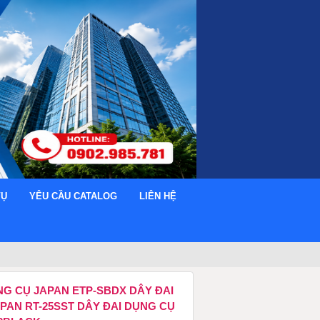
VỤ
YÊU CẦU CATALOG
LIÊN HỆ
NG CỤ JAPAN ETP-SBDX DÂY ĐAI
PAN RT-25SST DÂY ĐAI DỤNG CỤ