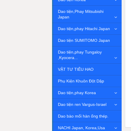
Dao tiện,Phay Mitsubishi
Japan
Dao tiện,phay Hitachi Japan
Dao tiện SUMITOMO Japan
Dao tiện,phay Tungaloy
,Kyocera...
VẬT TƯ TIÊU HAO
Phụ Kiện Khuôn Đột Dập
Dao tiện,phay Korea
Dao tiện ren Vargus-Israel
Dao bào mối hàn ống thép.
NACHI Japan, Korea,Usa