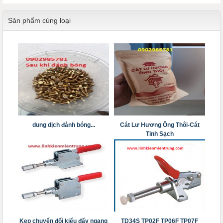
Sản phẩm cùng loại
dung dịch đánh bóng...
Cát Lư Hương Ông Thôi-Cát
Tinh Sạch
Kẹp chuyển đổi kiểu đẩy ngang
TD34S TP02F TP06F TP07F