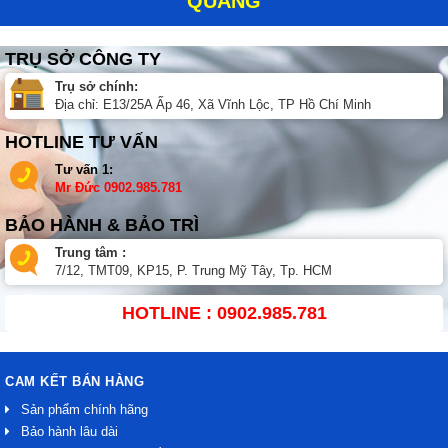
QUẢNG
TRỤ SỞ CÔNG TY
Trụ sở chính:
Địa chỉ: E13/25A Ấp 46, Xã Vĩnh Lộc, TP Hồ Chí Minh
HOTLINE TƯ VẤN
Tư vấn 1:
Mr Đức
0902.985.781
BẢO HÀNH & BẢO TRÌ
Trung tâm :
7/12, TMT09, KP15, P. Trung Mỹ Tây, Tp. HCM
HOTLINE : 0902.985.781
CAM KẾT BÁN HÀNG
Sản phẩm chính hãng
Bảo hành lâu dài