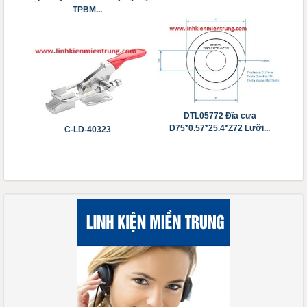
TPBM...
DTL05772 Đĩa cưa
D75*0.57*25.4*Z72 Lưỡi...
C-LD-40323