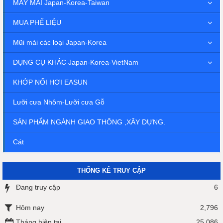
MÁY MÀI Japan-Korea-Taiwan
MUA PHẾ LIỆU
Mũi mài các loại Japan-Korea
DỤNG CỤ KHÁC Japan-Korea-VietNam
KHỚP NỐI HƠI EASUN
Lưỡi cưa Nhôm-Lưỡi cưa Gỗ
SẢN PHẨM NGÀNH GIAO THÔNG ,XÂY DỰNG.
Cát
THỐNG KÊ TRUY CẬP
Đang truy cập
6
Hôm nay
2,796
Tháng hiện tại
25,086