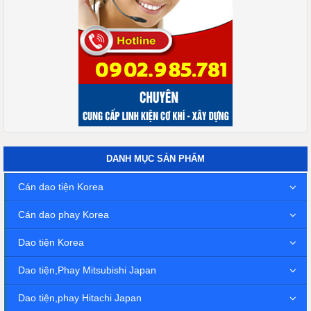
DANH MỤC SẢN PHẨM
Cán dao tiện Korea
Cán dao phay Korea
Dao tiện Korea
Dao tiện,Phay Mitsubishi Japan
Dao tiện,phay Hitachi Japan