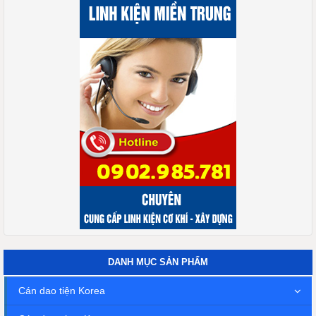
DANH MỤC SẢN PHẨM
Cán dao tiện Korea