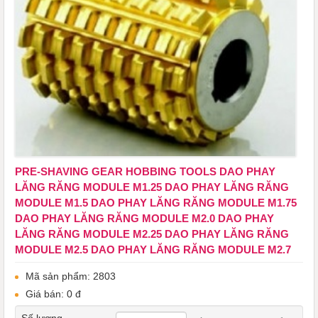
PRE-SHAVING GEAR HOBBING TOOLS DAO PHAY
LĂNG RĂNG MODULE M1.25 DAO PHAY LĂNG RĂNG
MODULE M1.5 DAO PHAY LĂNG RĂNG MODULE M1.75
DAO PHAY LĂNG RĂNG MODULE M2.0 DAO PHAY
LĂNG RĂNG MODULE M2.25 DAO PHAY LĂNG RĂNG
MODULE M2.5 DAO PHAY LĂNG RĂNG MODULE M2.7
Mã sản phẩm: 2803
Giá bán: 0 đ
Số lượng