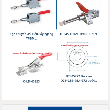
Kẹp chuyển đổi kiểu đẩy ngang
TD34S TP02F TP06F TP07F
TPBM...
DTL05772 Đĩa cưa
D75*0.57*25.4*Z72 Lưỡi...
C-LD-40323