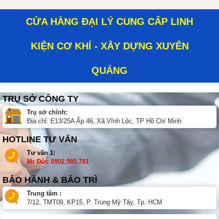
CỬA HÀNG ĐẠI LÝ CUNG CẤP LINH
KIỆN CƠ KHÍ - XÂY DỰNG XUYÊN
QUẢNG
TRỤ SỞ CÔNG TY
Trụ sở chính:
Địa chỉ: E13/25A Ấp 46, Xã Vĩnh Lộc, TP Hồ Chí Minh
HOTLINE TƯ VẤN
Tư vấn 1:
Mr Đức
0902.985.781
BẢO HÀNH & BẢO TRÌ
Trung tâm :
7/12, TMT09, KP15, P. Trung Mỹ Tây, Tp. HCM