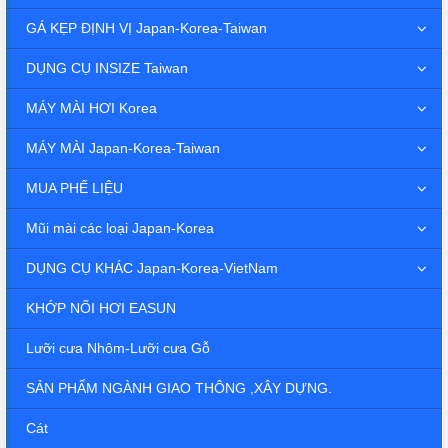
GÁ KẸP ĐỊNH VỊ Japan-Korea-Taiwan
DỤNG CỤ INSIZE Taiwan
MÁY MÀI HƠI Korea
MÁY MÀI Japan-Korea-Taiwan
MUA PHẾ LIỆU
Mũi mài các loại Japan-Korea
DỤNG CỤ KHÁC Japan-Korea-VietNam
KHỚP NỐI HƠI EASUN
Lưỡi cưa Nhôm-Lưỡi cưa Gỗ
SẢN PHẨM NGÀNH GIAO THÔNG ,XÂY DỰNG.
Cát