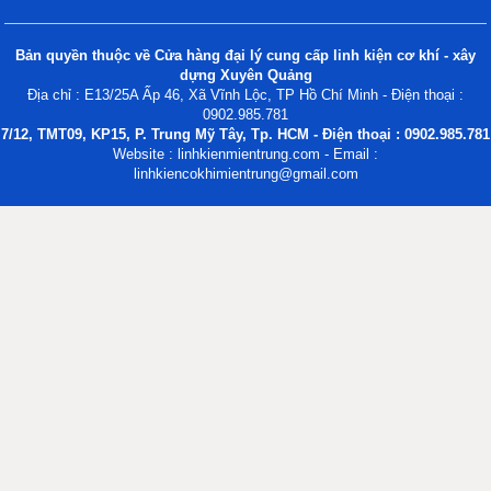
Bản quyền thuộc về Cửa hàng đại lý cung cấp linh kiện cơ khí - xây
dựng Xuyên Quảng
Địa chỉ : E13/25A Ấp 46, Xã Vĩnh Lộc, TP Hồ Chí Minh - Điện thoại :
0902.985.781
7/12, TMT09, KP15, P. Trung Mỹ Tây, Tp. HCM - Điện thoại : 0902.985.781
Website : linhkienmientrung.com - Email :
linhkiencokhimientrung@gmail.com