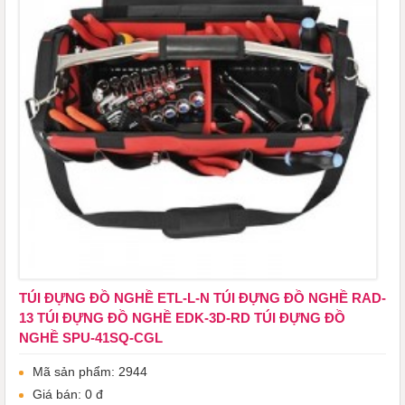
TÚI ĐỰNG ĐỒ NGHỀ ETL-L-N TÚI ĐỰNG ĐỒ NGHỀ RAD-
13 TÚI ĐỰNG ĐỒ NGHỀ EDK-3D-RD ​​​​​​​TÚI ĐỰNG ĐỒ
NGHỀ SPU-41SQ-CGL
Mã sản phẩm: 2944
Giá bán: 0 đ