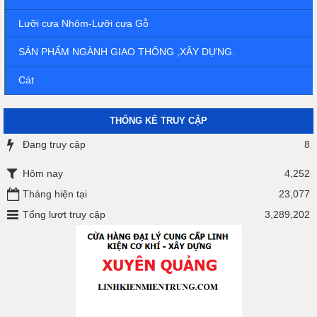
Lưỡi cưa Nhôm-Lưỡi cưa Gỗ
SẢN PHẨM NGÀNH GIAO THÔNG ,XÂY DỰNG.
Cát
THỐNG KÊ TRUY CẬP
Đang truy cập
8
Hôm nay
4,252
Tháng hiện tại
23,077
Tổng lượt truy cập
3,289,202