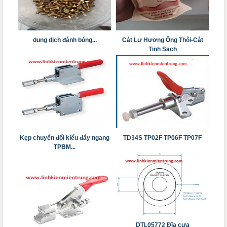
dung dịch đánh bóng...
Cát Lư Hương Ông Thôi-Cát
Tinh Sạch
Kẹp chuyển đổi kiểu đẩy ngang
TD34S TP02F TP06F TP07F
TPBM...
DTL05772 Đĩa cưa