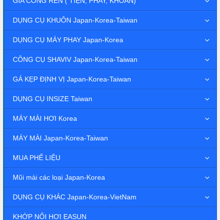
GIA CÔNG REN ( TIỆN, PHAY, KHOAN)
DỤNG CỤ KHUÔN Japan-Korea-Taiwan
DỤNG CỤ MÁY PHAY Japan-Korea
CÔNG CỤ SHAVIV Japan-Korea-Taiwan
GÁ KẸP ĐỊNH VỊ Japan-Korea-Taiwan
DỤNG CỤ INSIZE Taiwan
MÁY MÀI HƠI Korea
MÁY MÀI Japan-Korea-Taiwan
MUA PHẾ LIỆU
Mũi mài các loại Japan-Korea
DỤNG CỤ KHÁC Japan-Korea-VietNam
KHỚP NỐI HƠI EASUN