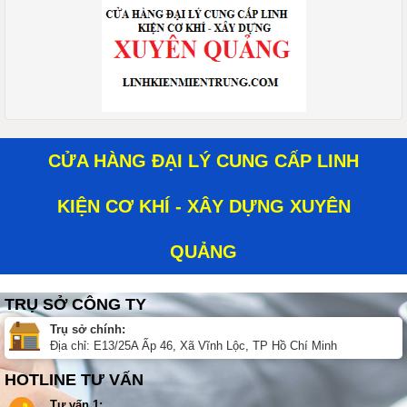
CỬA HÀNG ĐẠI LÝ CUNG CẤP LINH
KIỆN CƠ KHÍ - XÂY DỰNG XUYÊN
QUẢNG
TRỤ SỞ CÔNG TY
Trụ sở chính:
Địa chỉ: E13/25A Ấp 46, Xã Vĩnh Lộc, TP Hồ Chí Minh
HOTLINE TƯ VẤN
Tư vấn 1: